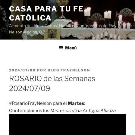
Saltar
CASA PARA TU FE
al
CATÓLICA
contenido
Alimento del Alma: Textos, Homilias, Conferencias de Fray
Nelson Medina, O.P.
Menú
PUBLICADO
2024/07/08
POR
BLOG FRAYNELSON
EL
ROSARIO de las Semanas
2024/07/09
#RosarioFrayNelson para el
Martes
:
Contemplamos los
Misterios de la Antigua Alianza