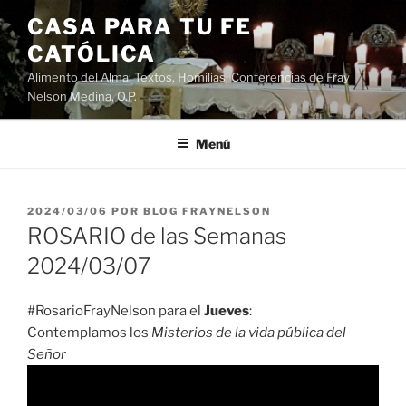
Saltar
CASA PARA TU FE
al
CATÓLICA
contenido
Alimento del Alma: Textos, Homilias, Conferencias de Fray
Nelson Medina, O.P.
Menú
PUBLICADO
2024/03/06
POR
BLOG FRAYNELSON
EL
ROSARIO de las Semanas
2024/03/07
#RosarioFrayNelson para el
Jueves
:
Contemplamos los
Misterios de la vida pública del
Señor