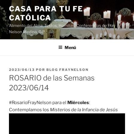
Saltar
CASA PARA TU FE
al
CATÓLICA
contenido
Alimento del Alma: Textos, Homilias, Conferencias de Fray
Nelson Medina, O.P.
Menú
PUBLICADO
2023/06/13
POR
BLOG FRAYNELSON
EL
ROSARIO de las Semanas
2023/06/14
#RosarioFrayNelson para el
Miércoles
:
Contemplamos los
Misterios de la Infancia de Jesús