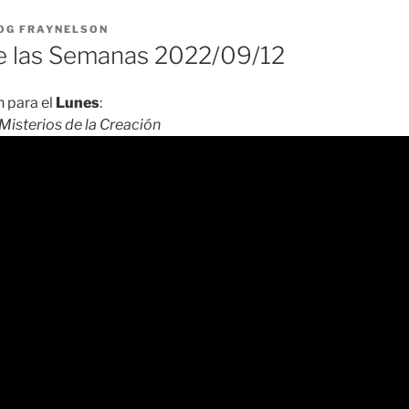
OG FRAYNELSON
 las Semanas 2022/09/12
 para el
Lunes
:
Misterios de la Creación