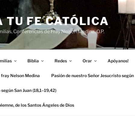
 TU FE CATÓLICA
ilias, Conferencias de Fray Nelson Medina, O.P.
milías
Biblia
Redes
Orar
Apóyanos!
 fray Nelson Medina
Pasión de nuestro Señor Jesucristo según
 según San Juan (18,1–19,42)
solemne, de los Santos Ángeles de Dios