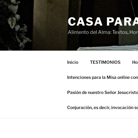
Saltar
al
CASA PARA
contenido
Alimento del Alma: Textos, Hom
Inicio
TESTIMONIOS
Ho
Intenciones para la Misa
online
con
Pasión de nuestro Señor Jesucristo
Conjuración, es decir, invocación 