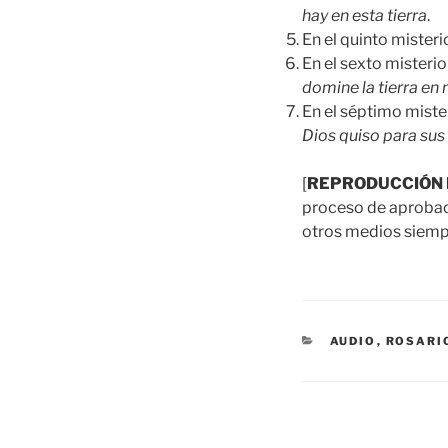
hay en esta tierra
.
En el quinto miste
En el sexto mister
domine la tierra en
En el séptimo mist
Dios quiso para sus 
[
REPRODUCCIÓN 
proceso de aprobació
otros medios siempr
CATEGORÍAS
AUDIO
,
ROSARI
Navegación