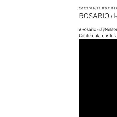
PUBLICADO
2022/09/11
POR
BL
EL
ROSARIO de
#RosarioFrayNelson
Contemplamos los