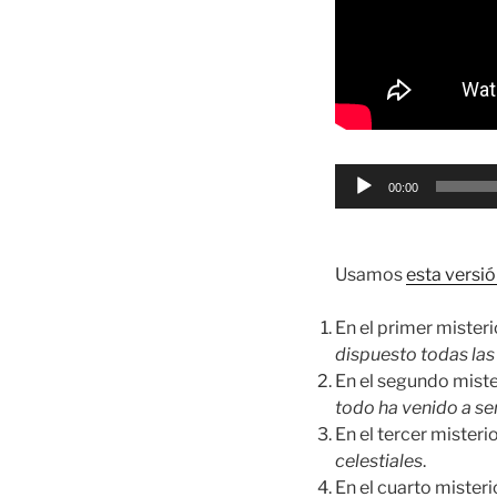
Reproductor
00:00
de
audio
Usamos
esta versió
En el primer miste
dispuesto todas las 
En el segundo mist
todo ha venido a ser
En el tercer mister
celestiales
.
En el cuarto miste