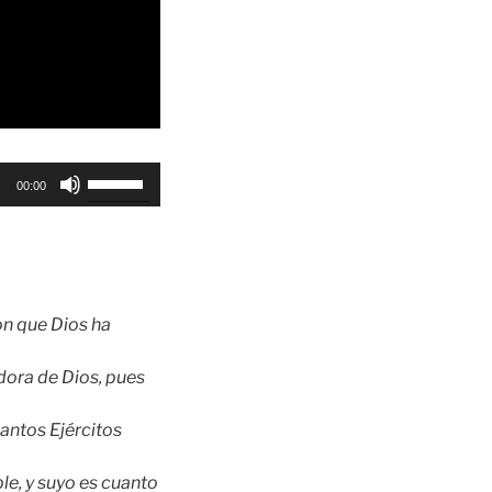
Utiliza
00:00
las
teclas
de
flecha
arriba/abajo
on que Dios ha
para
aumentar
dora de Dios, pues
o
disminuir
Santos Ejércitos
el
volumen.
ble, y suyo es cuanto