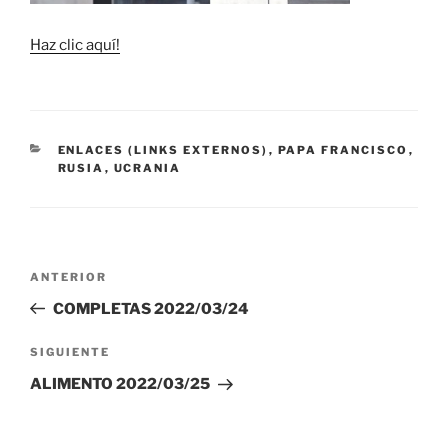
Haz clic aquí!
CATEGORÍAS
ENLACES (LINKS EXTERNOS)
,
PAPA FRANCISCO
,
RUSIA
,
UCRANIA
Navegación
Entrada
ANTERIOR
de
anterior:
COMPLETAS 2022/03/24
entradas
Siguiente
SIGUIENTE
entrada
ALIMENTO 2022/03/25