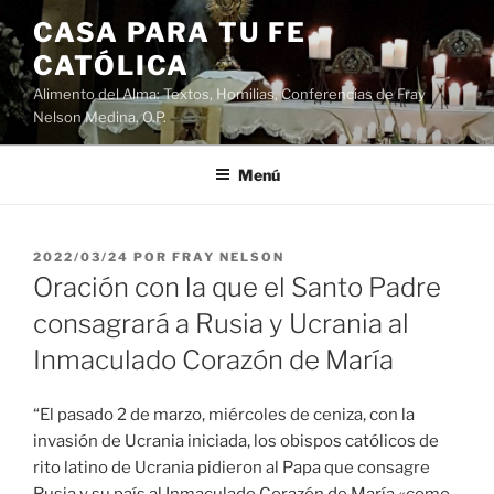
Saltar
CASA PARA TU FE
al
CATÓLICA
contenido
Alimento del Alma: Textos, Homilias, Conferencias de Fray
Nelson Medina, O.P.
Menú
PUBLICADO
2022/03/24
POR
FRAY NELSON
EL
Oración con la que el Santo Padre
consagrará a Rusia y Ucrania al
Inmaculado Corazón de María
“El pasado 2 de marzo, miércoles de ceniza, con la
invasión de Ucrania iniciada, los obispos católicos de
rito latino de Ucrania pidieron al Papa que consagre