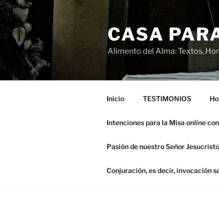
Saltar
al
CASA PARA
contenido
Alimento del Alma: Textos, Hom
Inicio
TESTIMONIOS
Ho
Intenciones para la Misa
online
con
Pasión de nuestro Señor Jesucristo
Conjuración, es decir, invocación 