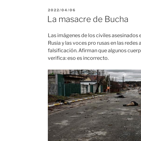
PUBLICADO
2022/04/06
EL
La masacre de Bucha
Las imágenes de los civiles asesinados 
Rusia y las voces pro rusas en las redes
falsificación. Afirman que algunos cuer
verifica: eso es incorrecto.