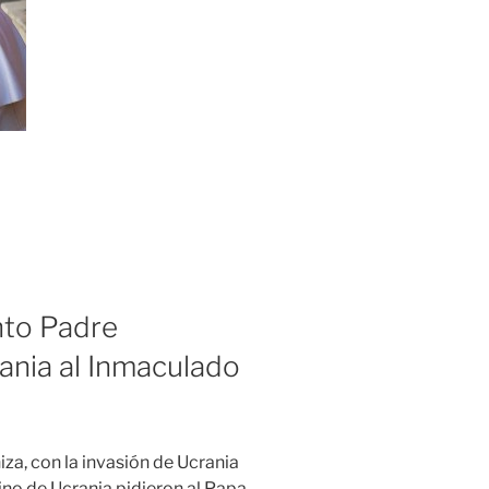
nto Padre
ania al Inmaculado
za, con la invasión de Ucrania
tino de Ucrania pidieron al Papa