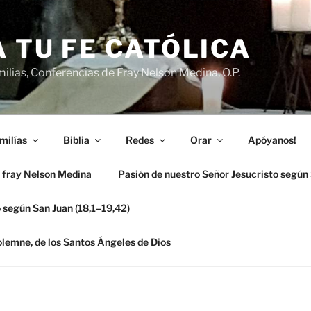
 TU FE CATÓLICA
ilias, Conferencias de Fray Nelson Medina, O.P.
milías
Biblia
Redes
Orar
Apóyanos!
 fray Nelson Medina
Pasión de nuestro Señor Jesucristo según
 según San Juan (18,1–19,42)
solemne, de los Santos Ángeles de Dios