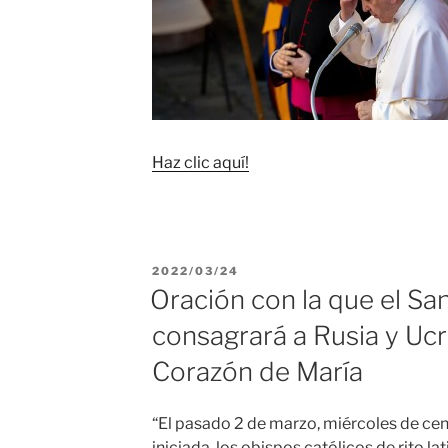
Haz clic aquí!
PUBLICADO
2022/03/24
EL
Oración con la que el Sa
consagrará a Rusia y Ucr
Corazón de María
“El pasado 2 de marzo, miércoles de ceni
iniciada, los obispos católicos de rito la