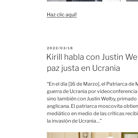
Haz clic aquí!
PUBLICADO
2022/03/18
EL
Kirill habla con Justin W
paz justa en Ucrania
“En el día [16 de Marzo], el Patriarca de M
guerra de Ucrania por videoconferencia 
sino también con Justin Welby, primado 
anglicana. El patriarca moscovita obtie
mediático en medio de las críticas reci
la invasión de Ucrania…”