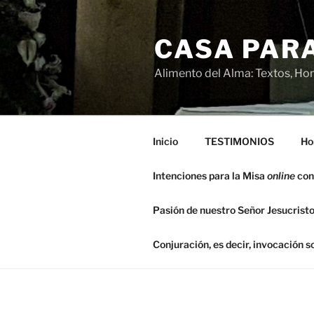
Saltar
al
CASA PARA
contenido
Alimento del Alma: Textos, Hom
Inicio
TESTIMONIOS
Ho
Intenciones para la Misa
online
con
Pasión de nuestro Señor Jesucristo
Conjuración, es decir, invocación 