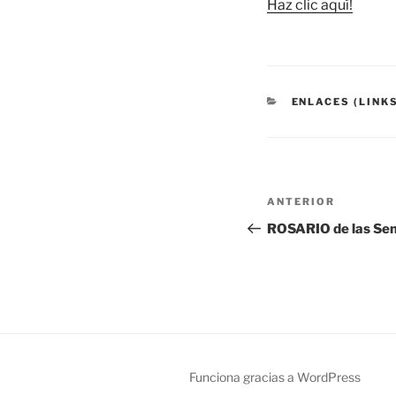
Haz clic aquí!
CATEGORÍAS
ENLACES (LINK
Navegación
Entrada
ANTERIOR
de
anterior:
ROSARIO de las S
entradas
Funciona gracias a WordPress