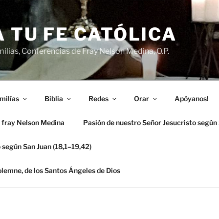
 TU FE CATÓLICA
ilias, Conferencias de Fray Nelson Medina, O.P.
milías
Biblia
Redes
Orar
Apóyanos!
 fray Nelson Medina
Pasión de nuestro Señor Jesucristo según
 según San Juan (18,1–19,42)
solemne, de los Santos Ángeles de Dios