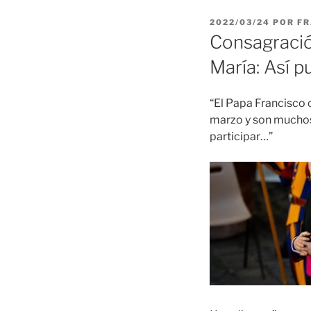
PUBLICADO
2022/03/24
POR
FR
EL
Consagració
María: Así p
“El Papa Francisco 
marzo y son muchos
participar…”