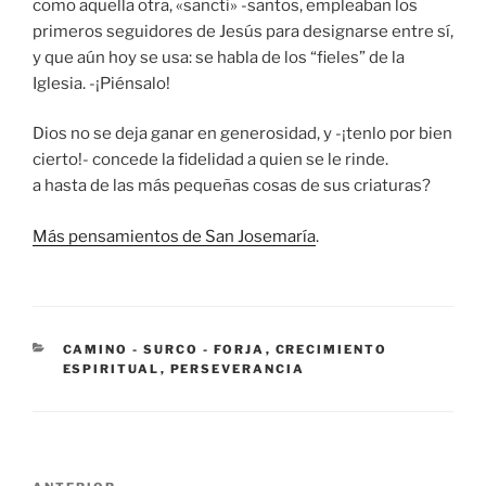
como aquella otra, «sancti» -santos, empleaban los
primeros seguidores de Jesús para designarse entre sí,
y que aún hoy se usa: se habla de los “fieles” de la
Iglesia. -¡Piénsalo!
Dios no se deja ganar en generosidad, y -¡tenlo por bien
cierto!- concede la fidelidad a quien se le rinde.
a hasta de las más pequeñas cosas de sus criaturas?
Más pensamientos de San Josemaría
.
CATEGORÍAS
CAMINO - SURCO - FORJA
,
CRECIMIENTO
ESPIRITUAL
,
PERSEVERANCIA
Navegación