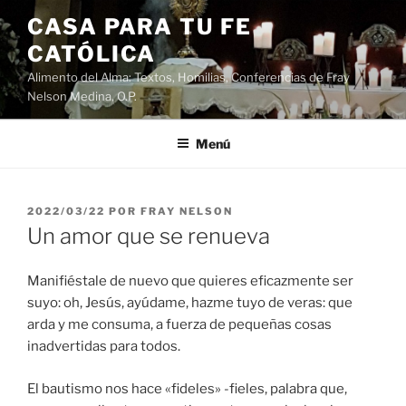
Saltar
CASA PARA TU FE
al
CATÓLICA
contenido
Alimento del Alma: Textos, Homilias, Conferencias de Fray
Nelson Medina, O.P.
Menú
PUBLICADO
2022/03/22
POR
FRAY NELSON
EL
Un amor que se renueva
Manifiéstale de nuevo que quieres eficazmente ser
suyo: oh, Jesús, ayúdame, hazme tuyo de veras: que
arda y me consuma, a fuerza de pequeñas cosas
inadvertidas para todos.
El bautismo nos hace «fideles» -fieles, palabra que,