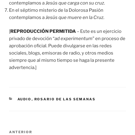
contemplamos a
Jesús que carga con su cruz
.
En el séptimo misterio de la Dolorosa Pasión
contemplamos a
Jesús que muere en la Cruz
.
[
REPRODUCCIÓN PERMITIDA
– Este es un ejercicio
privado de devoción “
ad experimentum
” en proceso de
aprobación oficial. Puede divulgarse en las redes
sociales, blogs, emisoras de radio, y otros medios
siempre que al mismo tiempo se haga la presente
advertencia.]
CATEGORÍAS
AUDIO
,
ROSARIO DE LAS SEMANAS
Navegación
Entrada
ANTERIOR