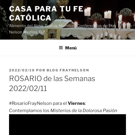
Saltar
CASA PARA TU FE
al
CATÓLICA
contenido
Alimento del Alma: Textos, Homilias, Conferencias de Fray
Nelson Medina, O.P.
Menú
PUBLICADO
2022/02/10
POR
BLOG FRAYNELSON
EL
ROSARIO de las Semanas
2022/02/11
#RosarioFrayNelson para el
Viernes
:
Contemplamos los
Misterios de la Dolorosa Pasión