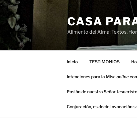
Saltar
al
CASA PARA
contenido
Alimento del Alma: Textos, Hom
Inicio
TESTIMONIOS
Ho
Intenciones para la Misa
online
con
Pasión de nuestro Señor Jesucristo
Conjuración, es decir, invocación 