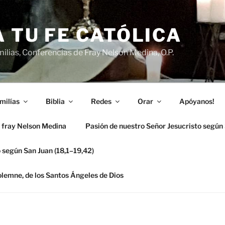
 TU FE CATÓLICA
ilias, Conferencias de Fray Nelson Medina, O.P.
milías
Biblia
Redes
Orar
Apóyanos!
 fray Nelson Medina
Pasión de nuestro Señor Jesucristo según
 según San Juan (18,1–19,42)
solemne, de los Santos Ángeles de Dios