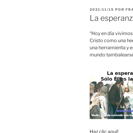
PUBLICADO
2021/11/15
POR
FR
EL
La esperanz
“Hoy en día vivimos
Cristo como una her
una herramienta y e
mundo tambalearse y
Haz clic aquí!