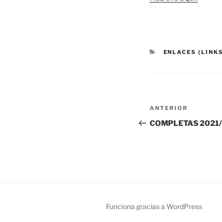
CATEGORÍAS
ENLACES (LINK
Navegación
Entrada
ANTERIOR
de
anterior:
COMPLETAS 2021/
entradas
Funciona gracias a WordPress