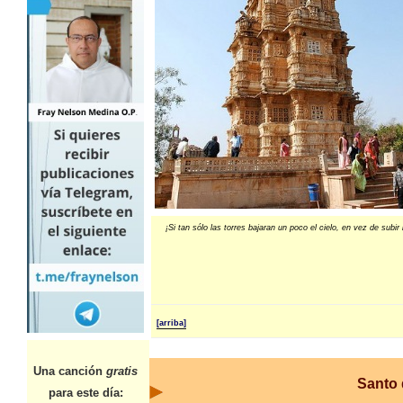
¡Si tan sólo las torres bajaran un poco el cielo, en vez de subir l
[arriba]
Una canción
gratis
Santo 
para este día: