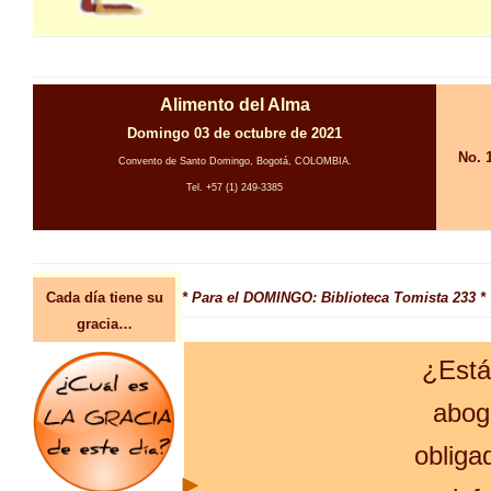
Alimento del Alma
Domingo 03 de octubre de 2021
No. 
Convento de Santo Domingo, Bogotá, COLOMBIA.
Tel. +57 (1) 249-3385
Cada día tiene su
* Para el DOMINGO: Biblioteca Tomista 233 *
gracia…
¿Está
abog
obliga