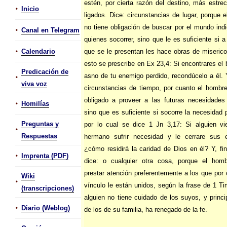
estén, por cierta razón del destino, más estr
•
Inicio
ligados. Dice: circunstancias de lugar, porque 
no tiene obligación de buscar por el mundo ind
•
Canal en Telegram
quienes socorrer, sino que le es suficiente si a
•
Calendario
que se le presentan les hace obras de miserico
esto se prescribe en Ex 23,4: Si encontrares el 
Predicación de
•
asno de tu enemigo perdido, recondúcelo a él.
viva voz
circunstancias de tiempo, por cuanto el hombr
obligado a proveer a las futuras necesidades 
•
Homilías
sino que es suficiente si socorre la necesidad 
Preguntas y
por lo cual se dice 1 Jn 3,17: Si alguien vi
•
Respuestas
hermano sufrir necesidad y le cerrare sus e
¿cómo residirá la caridad de Dios en él? Y, fi
•
Imprenta (PDF)
dice: o cualquier otra cosa, porque el hom
prestar atención preferentemente a los que por 
Wiki
•
vínculo le están unidos, según la frase de 1 Ti
(transcripciones)
alguien no tiene cuidado de los suyos, y princ
•
Diario (Weblog)
de los de su familia, ha renegado de la fe.