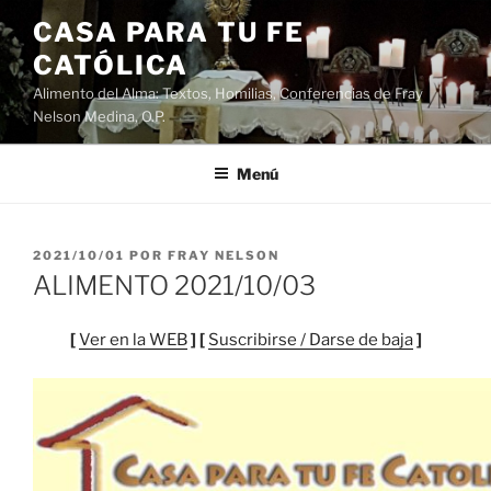
Saltar
CASA PARA TU FE
al
CATÓLICA
contenido
Alimento del Alma: Textos, Homilias, Conferencias de Fray
Nelson Medina, O.P.
Menú
PUBLICADO
2021/10/01
POR
FRAY NELSON
EL
ALIMENTO 2021/10/03
[
Ver en la WEB
] [
Suscribirse / Darse de baja
]