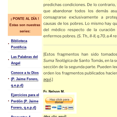
predichas condiciones. De lo contrario,
que abandonar todos los demás asu
consagrarse exclusivamente a prote
¡ PONTE AL DÍA !
causas de los pobres. Lo mismo hay qu
Estas son nuestras
del médico respecto de la curación
series:
enfermos pobres. (
S. Th., II-II, q.70, a.4 r
Biblioteca
•
Pontificia
[Estos fragmentos han sido tomado
Las Palabras del
•
Suma Teológica
de Santo Tomás, en la 
Angel
sección de la segunda parte. Pueden le
Conoce a tu Dios
orden los fragmentos publicados hacien
•
(P. Jaime Forero,
aquí
.]
q.e.p.d)
Fr. Nelson M.
Ejercicios para el
•
Perdón (P. Jaime
Forero, q.e.p.d)
¡Haz clic aquí!