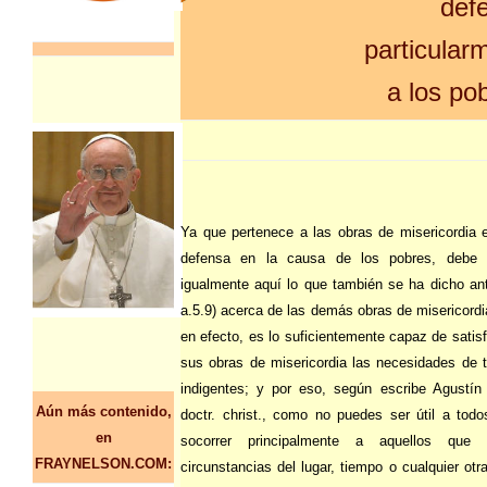
def
particular
a los po
Ya que pertenece a las obras de misericordia e
defensa en la causa de los pobres, debe r
igualmente aquí lo que también se ha dicho an
a.5.9) acerca de las demás obras de misericordi
en efecto, es lo suficientemente capaz de satis
sus obras de misericordia las necesidades de 
indigentes; y por eso, según escribe Agustín
Aún más contenido,
doctr. christ., como no puedes ser útil a tod
en
socorrer principalmente a aquellos que 
FRAYNELSON.COM:
circunstancias del lugar, tiempo o cualquier otr