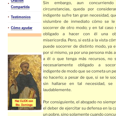
Oración
Sin embargo, aun concurriendo
•
Compartida
circunstancias, queda por considera
indigente sufre tan gran necesidad, qu
•
Testimonios
vislumbre de inmediato cómo se le
•
socorrer de otro modo; y en tal caso 
Cómo ayudar
obligado a hacer con él una o
misericordia. Pero, si está a la vista có
puede socorrer de distinto modo, ya e
por sí mismo, ya por una persona más a
a él o que tenga más recursos, no 
necesariamente obligado a socor
indigente de modo que se cometa un pe
no hacerlo; a pesar de que, si se le so
sin hallarse en tal necesidad, se 
laudablemente.
Por consiguiente, el abogado no siempr
el deber de ejercitar su defensa en la 
un pobre, sino solamente cuando concur