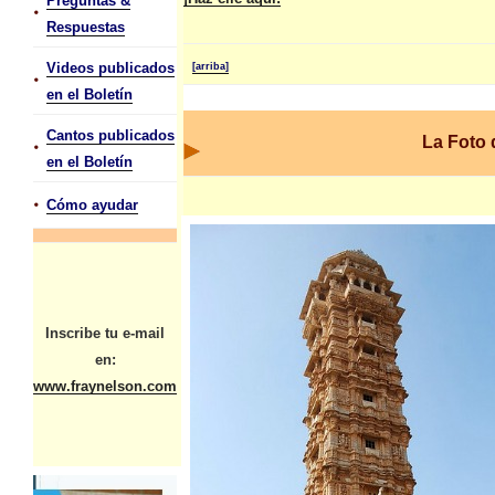
Preguntas &
•
Respuestas
Videos publicados
[arriba]
•
en el Boletín
Cantos publicados
La Foto
•
en el Boletín
•
Cómo ayudar
Inscribe tu e-mail
en:
www.fraynelson.com