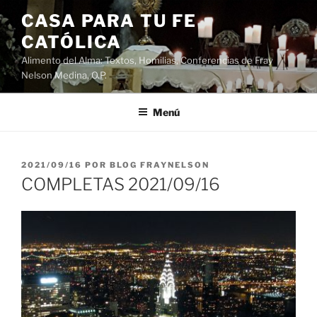
Saltar
CASA PARA TU FE
al
CATÓLICA
contenido
Alimento del Alma: Textos, Homilias, Conferencias de Fray
Nelson Medina, O.P.
Menú
PUBLICADO
2021/09/16
POR
BLOG FRAYNELSON
EL
COMPLETAS 2021/09/16