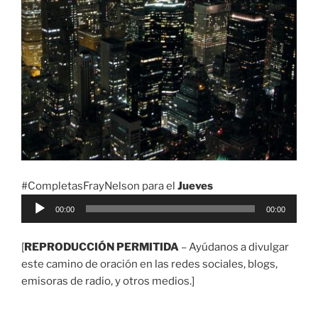
#CompletasFrayNelson para el
Jueves
Reproductor
00:00
00:00
de
audio
[
REPRODUCCIÓN PERMITIDA
– Ayúdanos a divulgar
este camino de oración en las redes sociales, blogs,
emisoras de radio, y otros medios.]