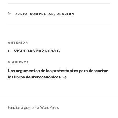
CATEGORÍAS
AUDIO
,
COMPLETAS
,
ORACION
Navegación
Entrada
ANTERIOR
de
anterior:
VÍSPERAS 2021/09/16
entradas
Siguiente
SIGUIENTE
entrada
Los argumentos de los protestantes para descartar
los libros deuterocanónicos
Funciona gracias a WordPress