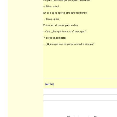
Un gato caminaba por un tejado maullando:
– ¡Miau, miau!
En eso se le acerca otro gato repitiendo:
– ¡Guau, guau!
Entonces, el primer gato le dice:
– Oye, ¿Por qué ladras si tú eres gato?
Y el otro le contesta:
– ¿O sea que uno no puede aprender idiomas?
[arriba]