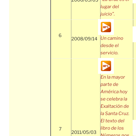
2006/05/03
lugar del
juicio”.
6
Un camino
2008/09/14
desde el
servicio.
En la mayor
parte de
América hoy
se celebra la
Exaltación de
la Santa Cruz.
El texto del
libro de los
7
2011/05/03
Números nos