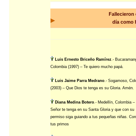
Fallecieron
día como
Luis Ernesto Briceño Ramírez
.- Bucaraman
Colombia (1997) – Te quiero mucho papá.
Luis Jaime Parra Medrano
.- Sogamoso, Col
(2003) – Que Dios te tenga es su Gloria. Amén.
Diana Medina Botero
.- Medellín, Colombia –
Señor te tenga en su Santa Gloria y que con su
permiso siga guiando a tus pequeñas niñas. Co
tus primos