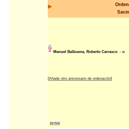
Orden
Sacer
Manuel Balbuena, Roberto Carrasco
.- w
[
Añade otro aniversario de ordenación
]
[arriba]