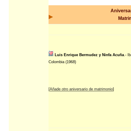
Aniversa
Matri
Luis Enrique Bermudez y Ninfa Acuña
.- I
Colombia (1968)
[
Añade otro aniversario de matrimonio
]