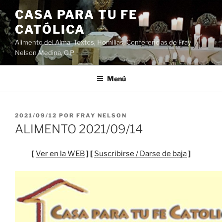
Saltar
CASA PARA TU FE
al
CATÓLICA
contenido
Alimento del Alma: Textos, Homilias, Conferencias de Fray
Nelson Medina, O.P.
Menú
PUBLICADO
2021/09/12
POR
FRAY NELSON
EL
ALIMENTO 2021/09/14
[
Ver en la WEB
] [
Suscribirse / Darse de baja
]