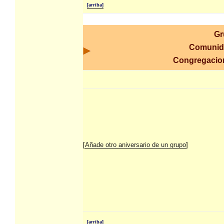
[arriba]
Gr
Comunid
Congregaci
[
Añade otro aniversario de un grupo
]
[arriba]