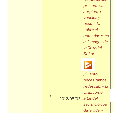
presenta la
serpiente
vencida y
expuesta
sobre el
estandarte. es
así imagen de
la Cruz del
Señor.
¡Cuánto
necesitamos
redescubrir la
Cruz como
8
altar del
2012/05/03
sacrificio que
da la vida, y