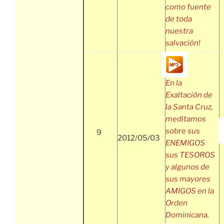
como fuente
de toda
nuestra
salvación!
En la
Exaltación de
la Santa Cruz,
meditamos
sobre sus
9
2012/05/03
ENEMIGOS
sus TESOROS
y algunos de
sus mayores
AMIGOS en la
Orden
Dominicana.