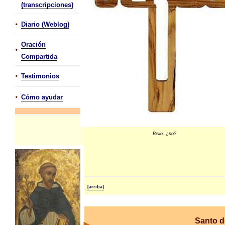
(transcripciones)
•
Diario (Weblog)
Oración
•
Compartida
•
Testimonios
•
Cómo ayudar
Bello, ¿no?
[arriba]
Santo d