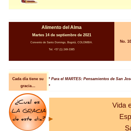
Alimento del Alma
Martes 14 de septiembre de 2021
No. 1
Convento de Santo Domingo, Bogotá, COLOMBIA.
Tel. +57 (1) 249-3385
Cada día tiene su
* Para el MARTES: Pensamientos de San Jos
gracia…
*
Vida e
Esp
S