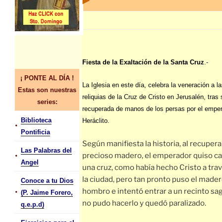
Fiesta de la Exaltación de la Santa Cruz
.-
¡ PONTE AL DÍA !
La Iglesia en este día, celebra la veneración a l
Estas son nuestras
reliquias de la Cruz de Cristo en Jerusalén, tras 
series:
recuperada de manos de los persas por el empe
Biblioteca
Heráclito.
•
Pontificia
Según manifiesta la historia, al recupera
Las Palabras del
•
precioso madero, el emperador quiso ca
Angel
una cruz, como había hecho Cristo a tra
la ciudad, pero tan pronto puso el mader
Conoce a tu Dios
•
hombro e intentó entrar a un recinto sa
(P. Jaime Forero,
no pudo hacerlo y quedó paralizado.
q.e.p.d)