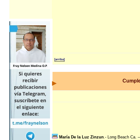
[arriba]
Cumpl
María De la Luz Zinzun
.- Long Beach Ca. 