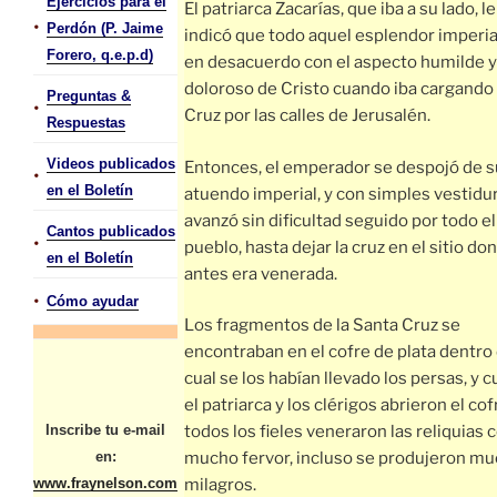
Ejercicios para el
El patriarca Zacarías, que iba a su lado, le
•
Perdón (P. Jaime
indicó que todo aquel esplendor imperia
Forero, q.e.p.d)
en desacuerdo con el aspecto humilde y
doloroso de Cristo cuando iba cargando 
Preguntas &
•
Cruz por las calles de Jerusalén.
Respuestas
Videos publicados
Entonces, el emperador se despojó de s
•
en el Boletín
atuendo imperial, y con simples vestidur
avanzó sin dificultad seguido por todo el
Cantos publicados
•
pueblo, hasta dejar la cruz en el sitio do
en el Boletín
antes era venerada.
•
Cómo ayudar
Los fragmentos de la Santa Cruz se
encontraban en el cofre de plata dentro 
cual se los habían llevado los persas, y 
el patriarca y los clérigos abrieron el cof
Inscribe tu e-mail
todos los fieles veneraron las reliquias 
en:
mucho fervor, incluso se produjeron m
www.fraynelson.com
milagros.