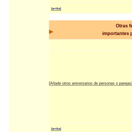
[arriba]
Otras 
importantes p
[
Añade otros aniversarios de personas o parejas
[arriba]