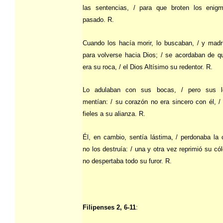
las sentencias, / para que broten los enig
pasado. R.
Cuando los hacía morir, lo buscaban, / y mad
para volverse hacia Dios; / se acordaban de q
era su roca, / el Dios Altísimo su redentor. R.
Lo adulaban con sus bocas, / pero sus l
mentían: / su corazón no era sincero con él, / 
fieles a su alianza. R.
Él, en cambio, sentía lástima, / perdonaba la 
no los destruía: / una y otra vez reprimió su cól
no despertaba todo su furor. R.
Filipenses 2, 6-11
: