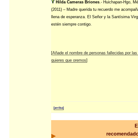
Hilda Cameras Briones
.- Huichapan-Hgo, Mé
(2011) – Madre querida tu recuerdo me acompa
llena de esperanza. El Señor y la Santísima Vir
estén siempre contigo.
[
Añade el nombre de personas fallecidas por las
quieres que oremos
]
[arriba]
E
recomendado