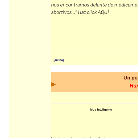
nos encontramos delante de medicame
abortivos…” Haz click
AQUÍ
.
[arriba]
Un po
Hu
Muy inteligente