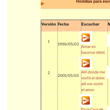
Homilías para es
Versión
Fecha
Escuchar
1
1996/05/03
Amar es
hacerse débil.
Allí donde me
2
2001/05/03
visitó el dolor,
allí me visitó
el amor.
En la Cruz de