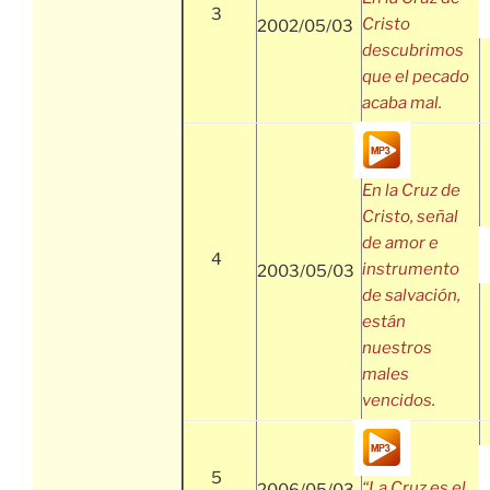
3
Cristo
2002/05/03
descubrimos
que el pecado
acaba mal.
En la Cruz de
Cristo, señal
de amor e
4
instrumento
2003/05/03
de salvación,
están
nuestros
males
vencidos.
5
“La Cruz es el