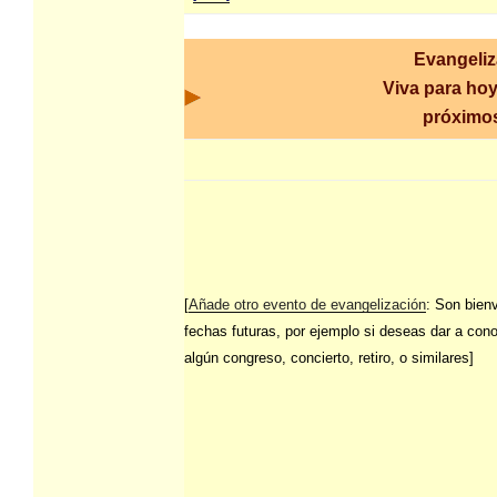
Evangeliz
Viva para hoy
próximos
[
Añade otro evento de evangelización
: Son bien
fechas futuras, por ejemplo si deseas dar a con
algún congreso, concierto, retiro, o similares]