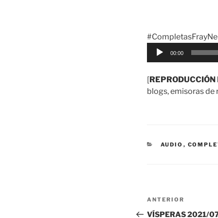
#CompletasFrayNel
Reproductor
00:00
de
audio
[
REPRODUCCIÓN 
blogs, emisoras de r
CATEGORÍAS
AUDIO
,
COMPLE
Navegación
Entrada
ANTERIOR
de
anterior:
VÍSPERAS 2021/07