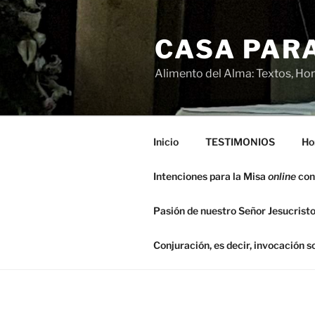
Saltar
al
CASA PARA
contenido
Alimento del Alma: Textos, Hom
Inicio
TESTIMONIOS
Ho
Intenciones para la Misa
online
con
Pasión de nuestro Señor Jesucristo
Conjuración, es decir, invocación 