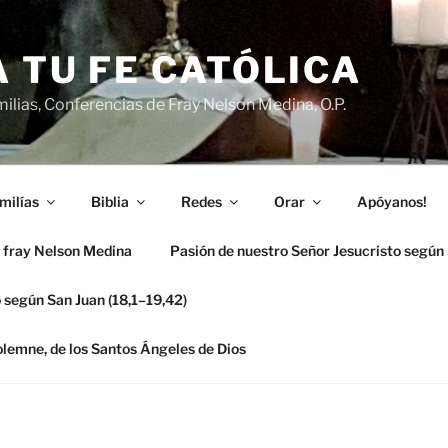
 TU FE CATÓLICA
ilias, Conferencias de Fray Nelson Medina, O.P.
milías
Biblia
Redes
Orar
Apóyanos!
 fray Nelson Medina
Pasión de nuestro Señor Jesucristo según
 según San Juan (18,1–19,42)
solemne, de los Santos Ángeles de Dios