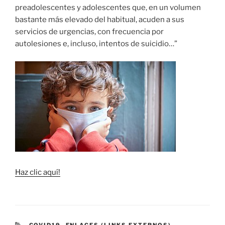
preadolescentes y adolescentes que, en un volumen
bastante más elevado del habitual, acuden a sus
servicios de urgencias, con frecuencia por
autolesiones e, incluso, intentos de suicidio…”
Haz clic aquí!
CATEGORÍAS
COVID19
,
ENLACES (LINKS EXTERNOS)
,