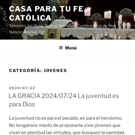
Saltar
CASA PARA TU FE
al
CATÓLICA
contenido
Alimento del Alma: Textos, Homilias, Conferencias de Fray
Nelson Medina, O.P.
Menú
CATEGORÍA:
JOVENES
PUBLICADO
2024/07/22
EL
LA GRACIA 2024/07/24 La juventud es
para Dios
La juventud no es para el pecado, es para el heroísmo.
No tengamos miedo de proponerle a los jóvenes que
vivan en plenitud las virtudes, que busquen la santidad.