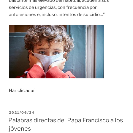
bastante más elevado del habitual, acuden a sus
servicios de urgencias, con frecuencia por
autolesiones e, incluso, intentos de suicidio…”
Haz clic aquí!
PUBLICADO
2021/06/24
EL
Palabras directas del Papa Francisco a los
jóvenes