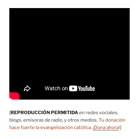
[
REPRODUCCIÓN PERMITIDA
en redes sociales,
blogs, emisoras de radio, y otros medios
.
Tu donación
hace fuerte la evangelización católica.
¡Dona ahora
!
]