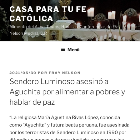
Saltar
CASA PARA TU FE
al
CATÓLICA
contenido
Alimento del Alma: Textos, Homilias, Conferencias de Fray
Nelson Medina, O.P.
Menú
PUBLICADO
2021/05/30
POR
FRAY NELSON
EL
Sendero Luminoso asesinó a
Aguchita por alimentar a pobres y
hablar de paz
“La religiosa María Agustina Rivas López, conocida
como “Aguchita” y futura beata peruana, fue asesinada
por los terroristas de Sendero Luminoso en 1990 por