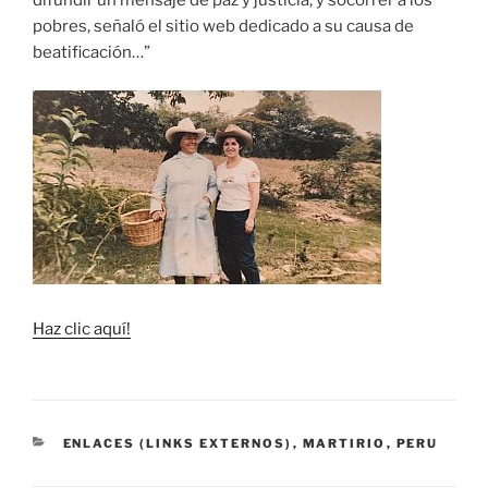
difundir un mensaje de paz y justicia, y socorrer a los
pobres, señaló el sitio web dedicado a su causa de
beatificación…”
Haz clic aquí!
CATEGORÍAS
ENLACES (LINKS EXTERNOS)
,
MARTIRIO
,
PERU