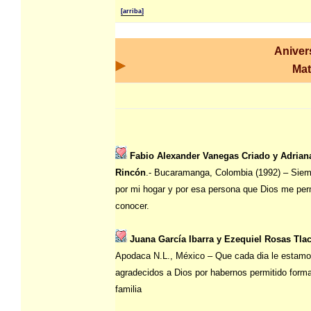
[arriba]
Aniver
Mat
Fabio Alexander Vanegas Criado y Adrian
Rincón
.- Bucaramanga, Colombia (1992) – Siem
por mi hogar y por esa persona que Dios me per
conocer.
Juana García Ibarra y Ezequiel Rosas Tl
Apodaca N.L., México – Que cada dia le estam
agradecidos a Dios por habernos permitido forma
familia