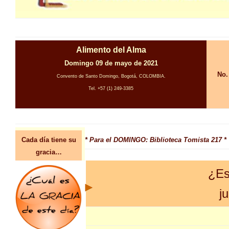
Alimento del Alma
Domingo 09 de mayo de 2021
No.
Convento de Santo Domingo, Bogotá, COLOMBIA.
Tel. +57 (1) 249-3385
Cada día tiene su
* Para el DOMINGO: Biblioteca Tomista 217 *
gracia…
¿Es 
j