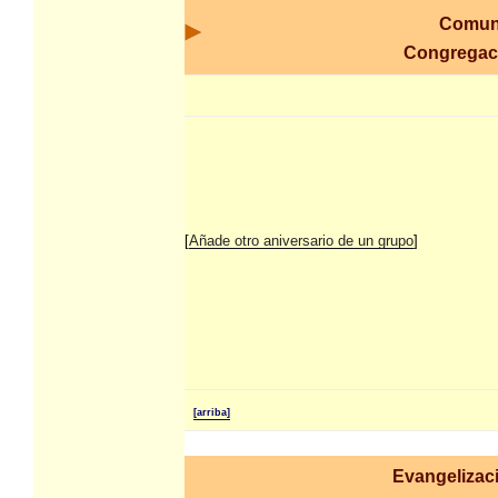
Comun
Congrega
[
Añade otro aniversario de un grupo
]
[arriba]
Evangelizac