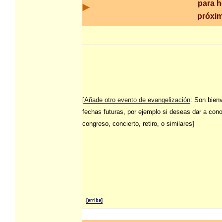
para h
próxim
[
Añade otro evento de evangelización
: Son bien
fechas futuras, por ejemplo si deseas dar a con
congreso, concierto, retiro, o similares]
[arriba]