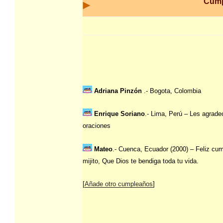
Cump
Adriana Pinzón
.- Bogota, Colombia
Enrique Soriano
.- Lima, Perú – Les agrade
oraciones
Mateo
.- Cuenca, Ecuador (2000) – Feliz cu
mijito, Que Dios te bendiga toda tu vida.
[
Añade otro cumpleaños
]