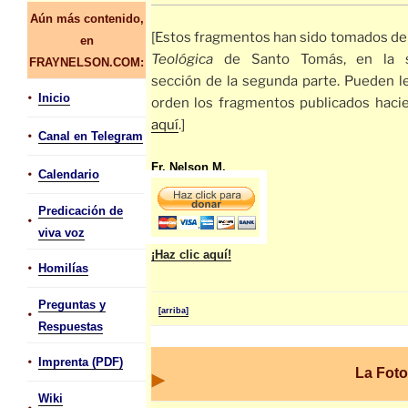
Aún más contenido,
[Estos fragmentos han sido tomados de
en
Teológica
de Santo Tomás, en la 
FRAYNELSON.COM:
sección de la segunda parte. Pueden l
•
Inicio
orden los fragmentos publicados hacie
aquí
.]
•
Canal en Telegram
Fr. Nelson M.
•
Calendario
Predicación de
•
viva voz
¡Haz clic aquí!
•
Homilías
Preguntas y
•
[arriba]
Respuestas
•
Imprenta (PDF)
La Foto
Wiki