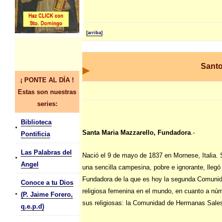
[arriba]
Santo
¡ PONTE AL DÍA !
Estas son nuestras
series:
Biblioteca
•
Santa Maria Mazzarello, Fundadora
.-
Pontificia
Las Palabras del
Nació el 9 de mayo de 1837 en Mornese, Italia. 
•
Angel
una sencilla campesina, pobre e ignorante, llegó 
Fundadora de la que es hoy la segunda Comuni
Conoce a tu Dios
religiosa femenina en el mundo, en cuanto a nú
•
(P. Jaime Forero,
sus religiosas: la Comunidad de Hermanas Sale
q.e.p.d)