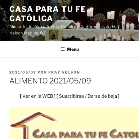
Saltar
CASA PARA TU FE
al
CATÓLICA
contenido
Alimento del Alma: Textos, Homilias, Conferencias de Fray
Nelson Medina, O.P.
Menú
PUBLICADO
2021/05/07
POR
FRAY NELSON
EL
ALIMENTO 2021/05/09
[
Ver en la WEB
] [
Suscribirse / Darse de baja
]