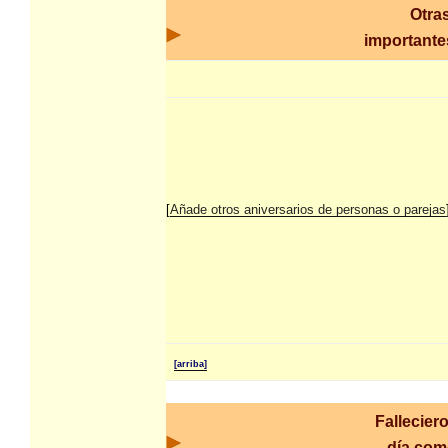
Otra
importantes
[
Añade otros aniversarios de personas o parejas
[arriba]
Fallecier
día co