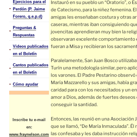
Ejercicios para el
Instauró en su pueblo un “Oratorio”, o E
•
Perdón (P. Jaime
de Catecismo, para la niñez femenina. El
Forero, q.e.p.d)
amigas les enseñaban costura y otras a
caseras, mientras iban consiguiendo que
Preguntas &
•
jovencitas aprendieran muy bien la relig
Respuestas
observaran excelente comportamiento e
fueran a Misa y recibieran los sacramen
Videos publicados
•
en el Boletín
Paralelamente, San Juan Bosco utilizaba
Cantos publicados
•
Turín una metodología similar, pero apli
en el Boletín
los varones. El Padre Pestarino observó
María Mazzarello y sus amigas, había gr
•
Cómo ayudar
caridad para con los necesitados y un 
amor a Dios, además de fuertes deseos
conseguir la santidad.
Entonces, las reunió en una Asociación J
Inscribe tu e-mail
que se llamó, “De María Inmaculada”. Él
en:
las confesaba y les daba instrucción reli
www.fraynelson.com