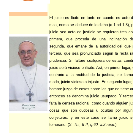
El juicio es lícito en tanto en cuanto es acto d
mas, como se deduce de lo dicho (a.1 ad 1.3), p
juicio sea acto de justicia se requieren tres co
primera, que proceda de una inclinación de 
segunda, que emane de la autoridad del que 
tercera, que sea pronunciado según la recta r
prudencia. Si faltare cualquiera de estas condi
juicio será vicioso e ilícito. Así, en primer lugar
contrario a la rectitud de la justicia, se llam
modo, juicio vicioso o injusto. En segundo lugar
hombre juzga de cosas sobre las que no tiene au
entonces se denomina juicio usurpado. Y terce
falta la certeza racional, como cuando alguien j
cosas que son dudosas u ocultas por alguna
conjeturas, y en este caso se llama juicio 
temerario. (
S. Th., II-II, q.60, a.2 resp.
)