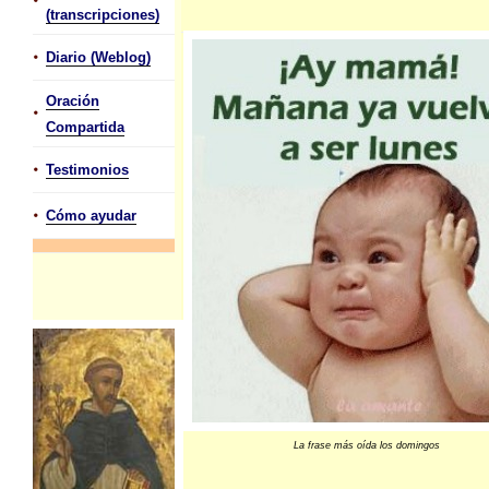
•
(transcripciones)
•
Diario (Weblog)
Oración
•
Compartida
•
Testimonios
•
Cómo ayudar
La frase más oída los domingos