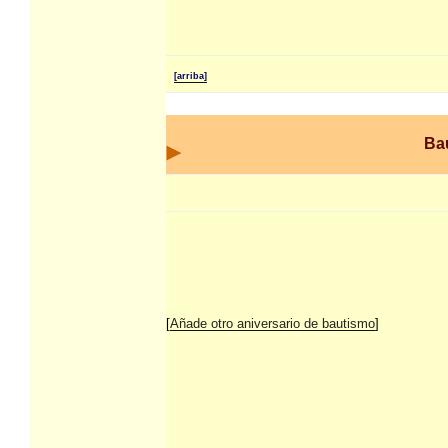
[arriba]
Ba
[
Añade otro aniversario de bautismo
]