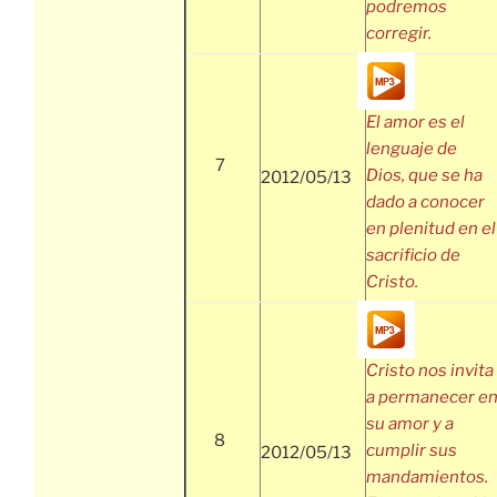
podremos
corregir.
El amor es el
lenguaje de
7
Dios, que se ha
2012/05/13
dado a conocer
en plenitud en el
sacrificio de
Cristo.
Cristo nos invita
a permanecer e
su amor y a
8
cumplir sus
2012/05/13
mandamientos.