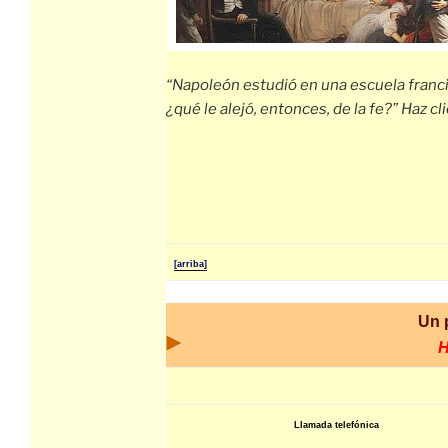
“Napoleón estudió en una escuela franc
¿qué le alejó, entonces, de la fe?” Haz cl
[arriba]
Un 
Llamada telefónica