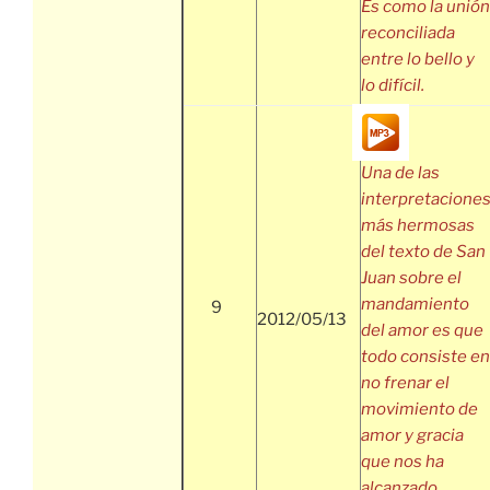
Es como la unión
reconciliada
entre lo bello y
lo difícil.
Una de las
interpretacione
más hermosas
del texto de San
Juan sobre el
mandamiento
9
2012/05/13
del amor es que
todo consiste en
no frenar el
movimiento de
amor y gracia
que nos ha
alcanzado