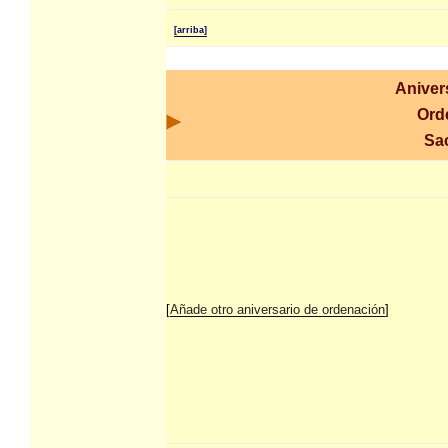
[arriba]
Aniver
Ord
Sa
[
Añade otro aniversario de ordenación
]