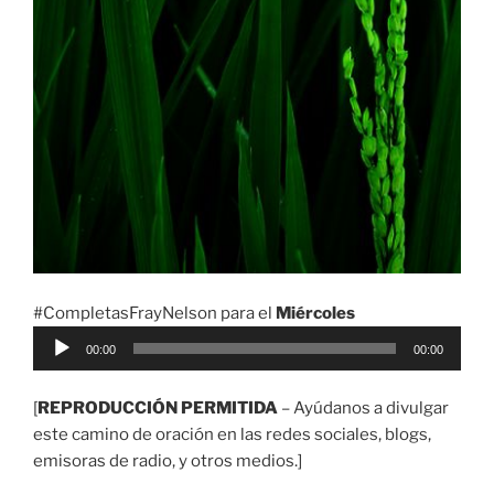
#CompletasFrayNelson para el
Miércoles
Reproductor
00:00
00:00
de
audio
[
REPRODUCCIÓN PERMITIDA
– Ayúdanos a divulgar
este camino de oración en las redes sociales, blogs,
emisoras de radio, y otros medios.]