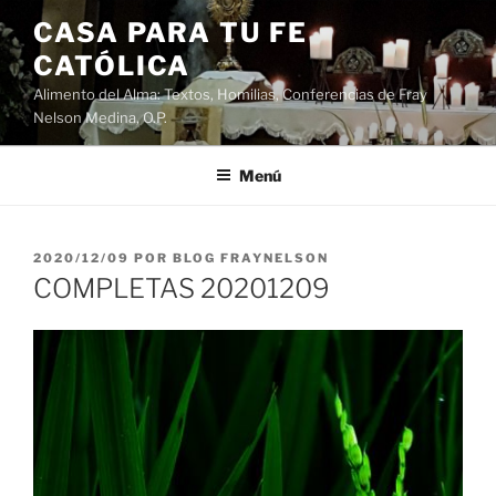
Saltar
CASA PARA TU FE
al
CATÓLICA
contenido
Alimento del Alma: Textos, Homilias, Conferencias de Fray
Nelson Medina, O.P.
Menú
PUBLICADO
2020/12/09
POR
BLOG FRAYNELSON
EL
COMPLETAS 20201209