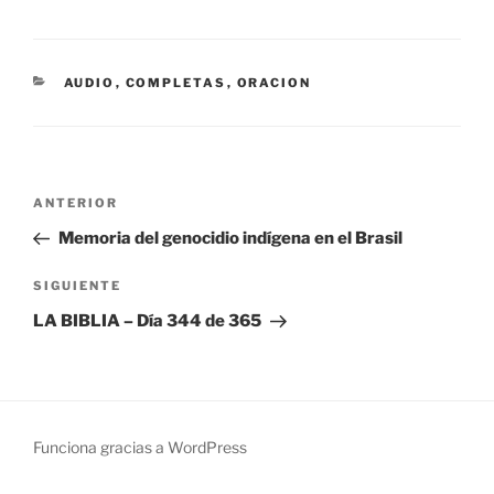
CATEGORÍAS
AUDIO
,
COMPLETAS
,
ORACION
Navegación
Entrada
ANTERIOR
de
anterior:
Memoria del genocidio indígena en el Brasil
entradas
Siguiente
SIGUIENTE
entrada
LA BIBLIA – Día 344 de 365
Funciona gracias a WordPress