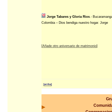
Jorge Tabares y Gloria Rios
.- Bucaramang
Colombia – Dios bendiga nuestro hogar. Jorge
[
Añade otro aniversario de matrimonio
]
[arriba]
Gr
Comunida
Congregacio