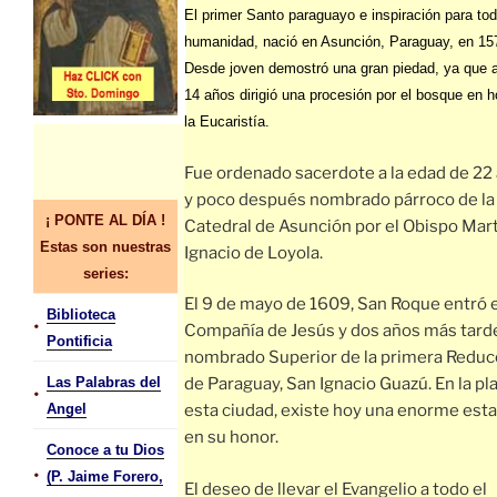
El primer Santo paraguayo e inspiración para tod
humanidad, nació en Asunción, Paraguay, en 15
Desde joven demostró una gran piedad, ya que a
14 años dirigió una procesión por el bosque en h
la Eucaristía.
Fue ordenado sacerdote a la edad de 22
y poco después nombrado párroco de la
¡ PONTE AL DÍA !
Catedral de Asunción por el Obispo Mar
Estas son nuestras
Ignacio de Loyola.
series:
El 9 de mayo de 1609, San Roque entró e
Biblioteca
•
Compañía de Jesús y dos años más tard
Pontificia
nombrado Superior de la primera Reduc
de Paraguay, San Ignacio Guazú. En la pl
Las Palabras del
•
esta ciudad, existe hoy una enorme est
Angel
en su honor.
Conoce a tu Dios
•
(P. Jaime Forero,
El deseo de llevar el Evangelio a todo el