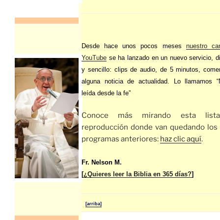
Desde hace unos pocos meses
nuestro ca
YouTube
se ha lanzado en un nuevo servicio, d
y sencillo: clips de audio, de 5 minutos, com
alguna noticia de actualidad. Lo llamamos “N
leída desde la fe”
Conoce más mirando esta list
reproducción donde van quedando los 
programas anteriores:
haz clic aquí
.
Fr. Nelson M.
[
¿Quieres leer la Biblia en 365 días?
]
[arriba]