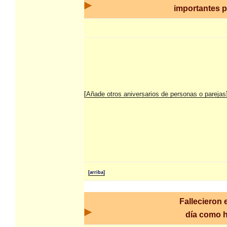
importantes pa
[
Añade otros aniversarios de personas o parejas
[arriba]
Fallecieron 
día como