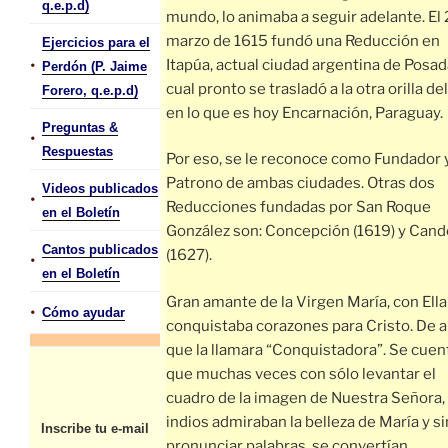
q.e.p.d)
mundo, lo animaba a seguir adelante. El 
marzo de 1615 fundó una Reducción en
Ejercicios para el
•
Itapúa, actual ciudad argentina de Posada
Perdón (P. Jaime
cual pronto se trasladó a la otra orilla del 
Forero, q.e.p.d)
en lo que es hoy Encarnación, Paraguay.
Preguntas &
•
Respuestas
Por eso, se le reconoce como Fundador 
Patrono de ambas ciudades. Otras dos
Videos publicados
•
Reducciones fundadas por San Roque
en el Boletín
González son: Concepción (1619) y Cand
Cantos publicados
(1627).
•
en el Boletín
Gran amante de la Virgen María, con Ella
•
Cómo ayudar
conquistaba corazones para Cristo. De a
que la llamara “Conquistadora”. Se cuen
que muchas veces con sólo levantar el
cuadro de la imagen de Nuestra Señora, 
indios admiraban la belleza de María y si
Inscribe tu e-mail
pronunciar palabras, se convertían.