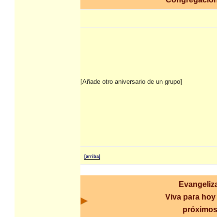
[
Añade otro aniversario de un grupo
]
[arriba]
Evangeliz
Viva para hoy 
próximos