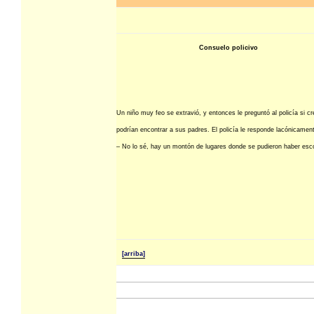
Consuelo policivo
Un niño muy feo se extravió, y entonces le preguntó al policía si cr
podrían encontrar a sus padres. El policía le responde lacónicamen
– No lo sé, hay un montón de lugares donde se pudieron haber esc
[arriba]