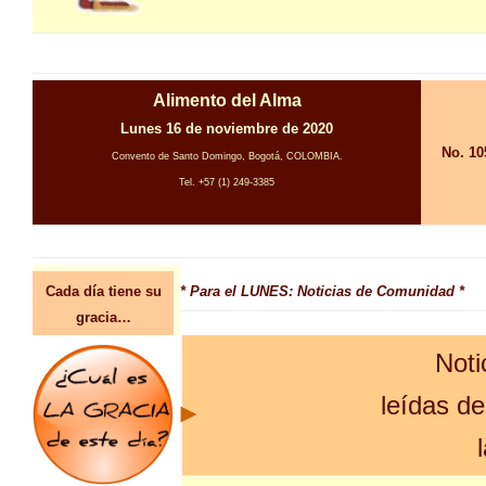
Alimento del Alma
Lunes 16 de noviembre de 2020
No. 10
Convento de Santo Domingo, Bogotá, COLOMBIA.
Tel. +57 (1) 249-3385
Cada día tiene su
* Para el LUNES: Noticias de Comunidad *
gracia…
Noti
leídas d