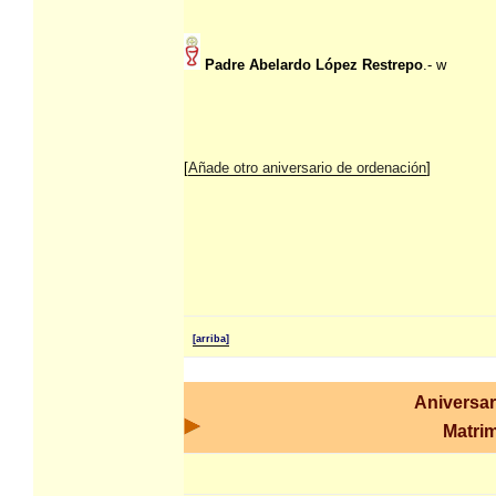
Padre Abelardo López Restrepo
.- w
[
Añade otro aniversario de ordenación
]
[arriba]
Aniversar
Matri