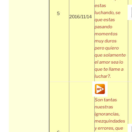
estas
luchando, se
5
2016/11/14
que estas
pasando
momentos
muy duros
pero quiero
que solamente
el amor sea lo
que te llame a
luchar?.
Son tantas
nuestras
ignorancias,
mezquindades
y errores, que