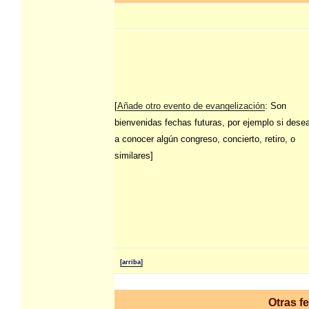
[
Añade otro evento de evangelización
: Son
bienvenidas fechas futuras, por ejemplo si dese
a conocer algún congreso, concierto, retiro, o
similares]
[arriba]
Otras f