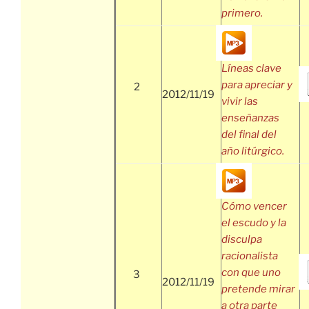
primero.
Líneas clave
para apreciar y
2
2012/11/19
vivir las
enseñanzas
del final del
año litúrgico.
Cómo vencer
el escudo y la
disculpa
racionalista
con que uno
3
2012/11/19
pretende mirar
a otra parte