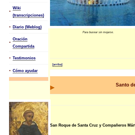
Wiki
•
(transcripciones)
•
Diario (Weblog)
Para bucear sin mojarse.
Oración
•
Compartida
•
Testimonios
[arriba]
•
Cómo ayudar
Santo de
San Roque de Santa Cruz y Compañeros Márt