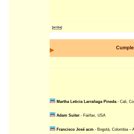
[arriba]
Cumple
Martha Leticia Larrañaga Pineda
.- Cali, C
Adam Suiter
.- Fairfax, USA
Francisco José acm
.- Bogotá, Colombia – 