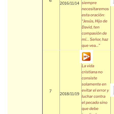
6
siempre
2016/11/14
necesitaremos
esta oración:
“Jesús, Hijo de
David, ten
compasión de
mí… Señor, haz
que vea…”
La vida
cristiana no
consiste
solamente en
evitar el error y
7
2018/11/19
luchar contra
el pecado sino
que debe