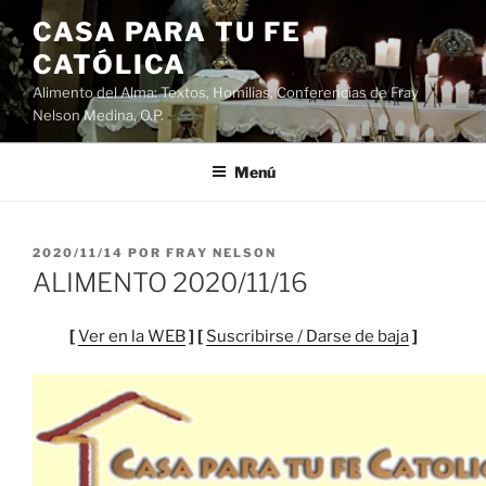
Saltar
CASA PARA TU FE
al
CATÓLICA
contenido
Alimento del Alma: Textos, Homilias, Conferencias de Fray
Nelson Medina, O.P.
Menú
PUBLICADO
2020/11/14
POR
FRAY NELSON
EL
ALIMENTO 2020/11/16
[
Ver en la WEB
] [
Suscribirse / Darse de baja
]