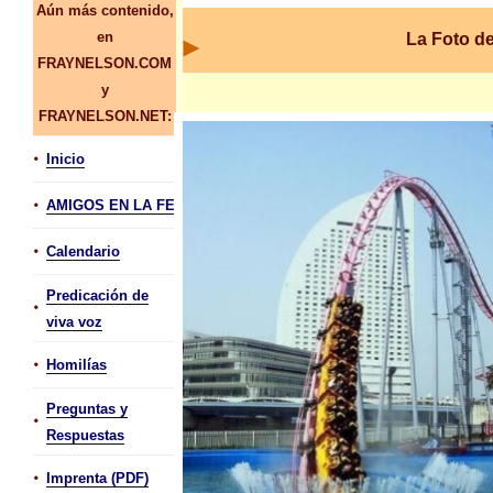
Aún más contenido,
en
La Foto d
FRAYNELSON.COM
y
FRAYNELSON.NET:
•
Inicio
•
AMIGOS EN LA FE
•
Calendario
Predicación de
•
viva voz
•
Homilías
Preguntas y
•
Respuestas
•
Imprenta (PDF)