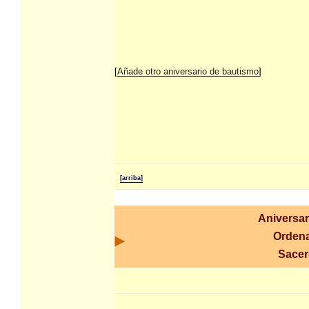
[
Añade otro aniversario de bautismo
]
[arriba]
Aniversar
Orden
Sacer