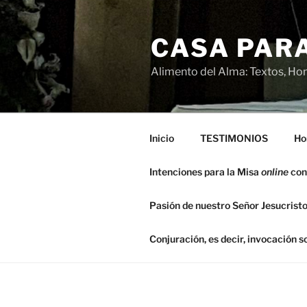
Saltar
al
CASA PARA
contenido
Alimento del Alma: Textos, Hom
Inicio
TESTIMONIOS
Ho
Intenciones para la Misa
online
con
Pasión de nuestro Señor Jesucristo
Conjuración, es decir, invocación 