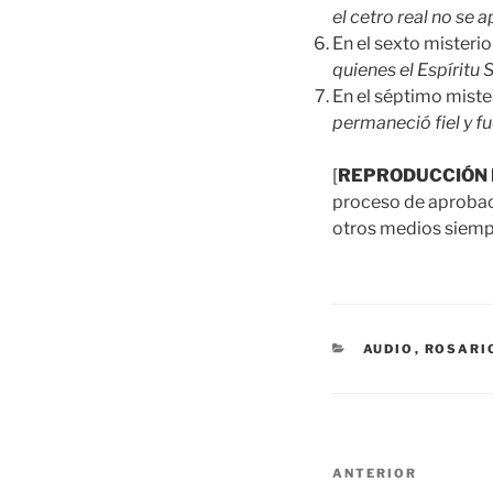
el cetro real no se 
En el sexto mister
quienes el Espírit
En el séptimo mist
permaneció fiel y fu
[
REPRODUCCIÓN 
proceso de aprobació
otros medios siempr
CATEGORÍAS
AUDIO
,
ROSARI
Navegación
Entrada
ANTERIOR