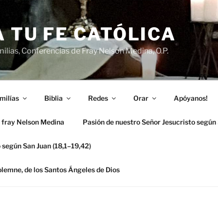
 TU FE CATÓLICA
ilias, Conferencias de Fray Nelson Medina, O.P.
milías
Biblia
Redes
Orar
Apóyanos!
 fray Nelson Medina
Pasión de nuestro Señor Jesucristo según
 según San Juan (18,1–19,42)
solemne, de los Santos Ángeles de Dios