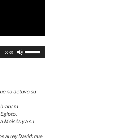
Utiliza
00:00
las
teclas
de
flecha
arriba/abajo
que no detuvo su
para
aumentar
 Abraham
.
o
e Egipto
.
disminuir
 a Moisés y a su
el
volumen.
s al rey David: que