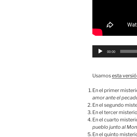
Reproductor
00:00
de
audio
Usamos
esta versió
En el primer miste
amor ante el pecad
En el segundo mist
En el tercer mister
En el cuarto mister
pueblo junto al Mon
En el quinto mister