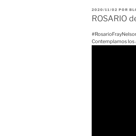
PUBLICADO
2020/11/02
POR
BL
EL
ROSARIO de
#RosarioFrayNelson
Contemplamos los