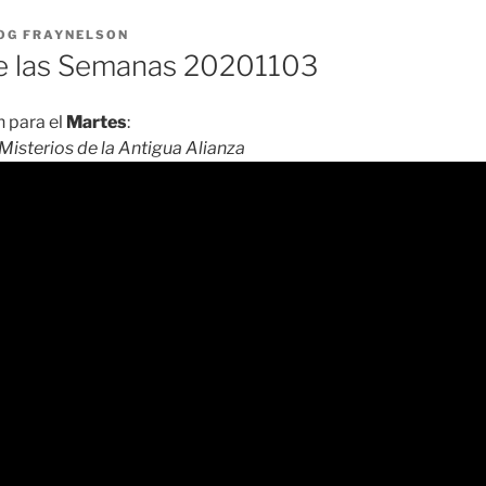
OG FRAYNELSON
 las Semanas 20201103
 para el
Martes
:
Misterios de la Antigua Alianza