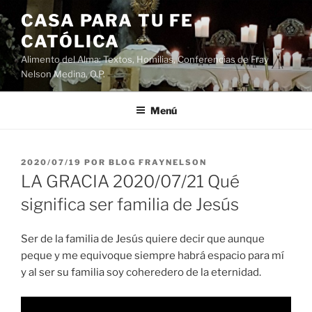
Saltar
CASA PARA TU FE
al
CATÓLICA
contenido
Alimento del Alma: Textos, Homilias, Conferencias de Fray
Nelson Medina, O.P.
Menú
PUBLICADO
2020/07/19
POR
BLOG FRAYNELSON
EL
LA GRACIA 2020/07/21 Qué
significa ser familia de Jesús
Ser de la familia de Jesús quiere decir que aunque
peque y me equivoque siempre habrá espacio para mí
y al ser su familia soy coheredero de la eternidad.