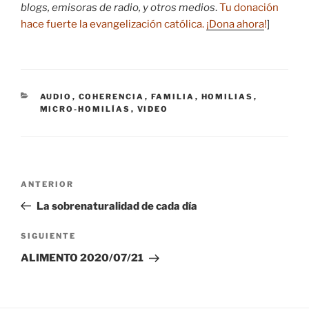
blogs, emisoras de radio, y otros medios
.
Tu donación
hace fuerte la evangelización católica.
¡Dona ahora
!
]
CATEGORÍAS
AUDIO
,
COHERENCIA
,
FAMILIA
,
HOMILIAS
,
MICRO-HOMILÍAS
,
VIDEO
Navegación
Entrada
ANTERIOR
de
anterior:
La sobrenaturalidad de cada día
entradas
Siguiente
SIGUIENTE
entrada
ALIMENTO 2020/07/21