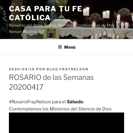
Saltar
CASA PARA TU FE
al
CATÓLICA
contenido
Alimento del Alma: Textos, Homilias, Conferencias de Fray
Nelson Medina, O.P.
Menú
PUBLICADO
2020/04/16
POR
BLOG FRAYNELSON
EL
ROSARIO de las Semanas
20200417
#RosarioFrayNelson para el
Sábado
:
Contemplamos los
Misterios del Silencio de Dios