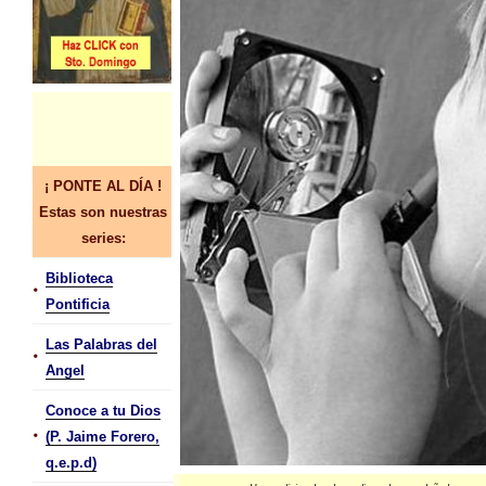
¡ PONTE AL DÍA !
Estas son nuestras
series:
Biblioteca
•
Pontificia
Las Palabras del
•
Angel
Conoce a tu Dios
•
(P. Jaime Forero,
q.e.p.d)