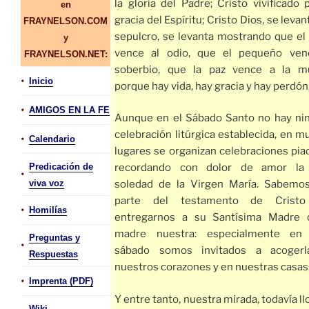
la gloria del Padre; Cristo vivificado 
en
gracia del Espíritu; Cristo Dios, se levan
FRAYNELSON.COM
sepulcro, se levanta mostrando que el
y
vence al odio, que el pequeño ven
FRAYNELSON.NET:
soberbio, que la paz vence a la m
•
Inicio
porque hay vida, hay gracia y hay perdón
•
AMIGOS EN LA FE
Aunque en el Sábado Santo no hay ni
celebración litúrgica establecida, en 
•
Calendario
lugares se organizan celebraciones pia
Predicación de
recordando con dolor de amor la
•
viva voz
soledad de la Virgen María. Sabemo
parte del testamento de Cristo
•
Homilías
entregarnos a su Santísima Madre
madre nuestra: especialmente en
Preguntas y
•
sábado somos invitados a acoger
Respuestas
nuestros corazones y en nuestras casas
•
Imprenta (PDF)
Y entre tanto, nuestra mirada, todavía ll
Wiki