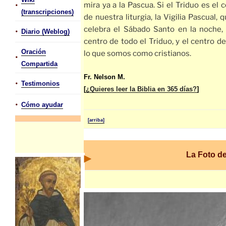
•
mira ya a la Pascua. Si el Triduo es el 
(transcripciones)
de nuestra liturgia, la Vigilia Pascual, 
celebra el Sábado Santo en la noche, 
•
Diario (Weblog)
centro de todo el Triduo, y el centro d
Oración
lo que somos como cristianos.
•
Compartida
Fr. Nelson M.
•
Testimonios
[
¿Quieres leer la Biblia en 365 días?
]
•
Cómo ayudar
[arriba]
La Foto d