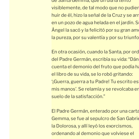
de Santa Gemma, que un día la tentó
visiblemente, de tal modo que no pudie
huir de él, hizo la señal de la Cruz y se ar
en un pozo de agua helada en el jardín. 
Ángel la sacó y la felicitó por su gran am
la pureza, por su valentía y por su triunfo
En otra ocasión, cuando la Santa, por or
del Padre Germán, escribía su vida: “Dá
cuenta el demonio del fruto que podía h
el libro de su vida, se lo robó gritando:
‘¡Guerra, guerra a tu Padre! Tu escrito e
mis manos’. Se relamía y se revolcaba en
suelo de la satisfacción.”
El Padre Germán, enterado por una cart
Gemma, se fue al sepulcro de San Gabri
la Dolorosa, y allí leyó los exorcismos,
ordenando al demonio que volviese el