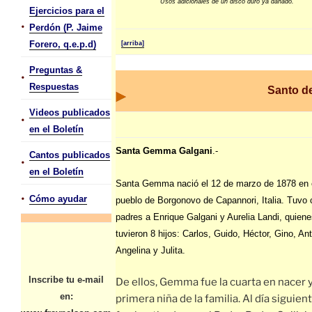
Usos adicionales de un disco duro ya dañado.
Ejercicios para el
•
Perdón (P. Jaime
Forero, q.e.p.d)
[arriba]
Preguntas &
•
Respuestas
Santo de
Videos publicados
•
en el Boletín
Santa Gemma Galgani
.-
Cantos publicados
•
en el Boletín
Santa Gemma nació el 12 de marzo de 1878 en 
•
Cómo ayudar
pueblo de Borgonovo de Capannori, Italia. Tuvo
padres a Enrique Galgani y Aurelia Landi, quien
tuvieron 8 hijos: Carlos, Guido, Héctor, Gino, Ant
Angelina y Julita.
Inscribe tu e-mail
De ellos, Gemma fue la cuarta en nacer y
en:
primera niña de la familia. Al día siguient