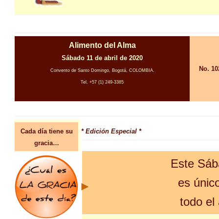
Alimento del Alma
Sábado 11 de abril de 2020
No. 10
Convento de Santo Domingo, Bogotá, COLOMBIA.
Tel. +57 (1) 249-3385
Cada día tiene su
* Edición Especial *
gracia…
Este Sáb
es únic
todo el