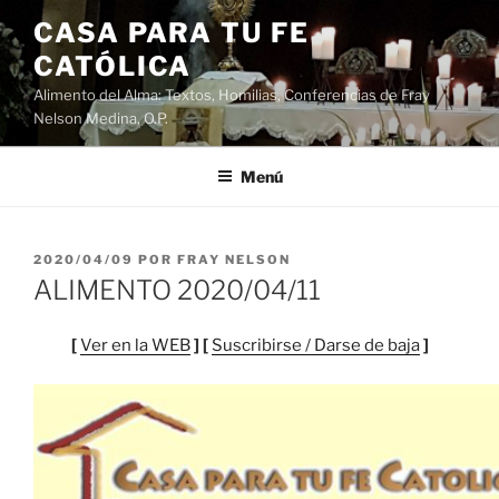
Saltar
CASA PARA TU FE
al
CATÓLICA
contenido
Alimento del Alma: Textos, Homilias, Conferencias de Fray
Nelson Medina, O.P.
Menú
PUBLICADO
2020/04/09
POR
FRAY NELSON
EL
ALIMENTO 2020/04/11
[
Ver en la WEB
] [
Suscribirse / Darse de baja
]