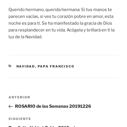
Querido hermano, querida hermana: Si tus manos te
parecen vacías, si ves tu corazón pobre en amor, esta
noche es para ti. Se ha manifestado la gracia de Dios
para resplandecer en tu vida. Acógela y brillará en ti la
luz de la Navidad.
CATEGORÍAS
NAVIDAD
,
PAPA FRANCISCO
Navegación
Entrada
ANTERIOR
de
anterior:
ROSARIO de las Semanas 20191226
entradas
Siguiente
SIGUIENTE
entrada