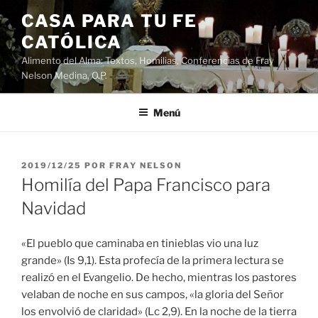
Saltar
CASA PARA TU FE
al
CATÓLICA
contenido
Alimento del Alma: Textos, Homilias, Conferencias de Fray
Nelson Medina, O.P.
Menú
PUBLICADO
2019/12/25
POR
FRAY NELSON
EL
Homilía del Papa Francisco para
Navidad
«El pueblo que caminaba en tinieblas vio una luz
grande» (Is 9,1). Esta profecía de la primera lectura se
realizó en el Evangelio. De hecho, mientras los pastores
velaban de noche en sus campos, «la gloria del Señor
los envolvió de claridad» (Lc 2,9). En la noche de la tierra