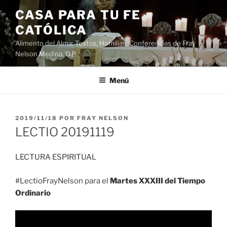
Saltar
CASA PARA TU FE
al
CATÓLICA
contenido
Alimento del Alma: Textos, Homilias, Conferencias de Fray
Nelson Medina, O.P.
Menú
PUBLICADO
2019/11/18
POR
FRAY NELSON
EL
LECTIO 20191119
LECTURA ESPIRITUAL
#LectioFrayNelson para el
Martes XXXIII del Tiempo
Ordinario