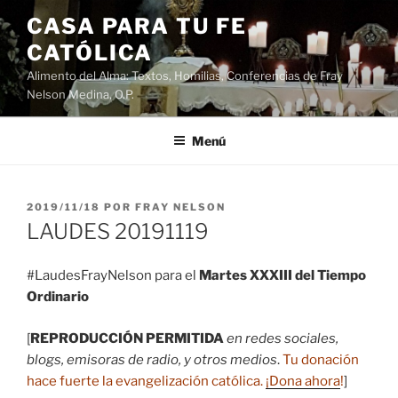
Saltar
CASA PARA TU FE
al
CATÓLICA
contenido
Alimento del Alma: Textos, Homilias, Conferencias de Fray
Nelson Medina, O.P.
Menú
PUBLICADO
2019/11/18
POR
FRAY NELSON
EL
LAUDES 20191119
#LaudesFrayNelson para el
Martes XXXIII del Tiempo
Ordinario
[
REPRODUCCIÓN PERMITIDA
en redes sociales,
blogs, emisoras de radio, y otros medios
.
Tu donación
hace fuerte la evangelización católica.
¡Dona ahora
!
]