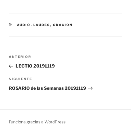
CATEGORÍAS
AUDIO
,
LAUDES
,
ORACION
Navegación
Entrada
ANTERIOR
de
anterior:
LECTIO 20191119
entradas
Siguiente
SIGUIENTE
entrada
ROSARIO de las Semanas 20191119
Funciona gracias a WordPress