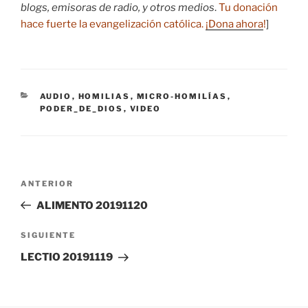
blogs, emisoras de radio, y otros medios
.
Tu donación
hace fuerte la evangelización católica.
¡Dona ahora
!
]
CATEGORÍAS
AUDIO
,
HOMILIAS
,
MICRO-HOMILÍAS
,
PODER_DE_DIOS
,
VIDEO
Navegación
Entrada
ANTERIOR
de
anterior:
ALIMENTO 20191120
entradas
Siguiente
SIGUIENTE
entrada
LECTIO 20191119