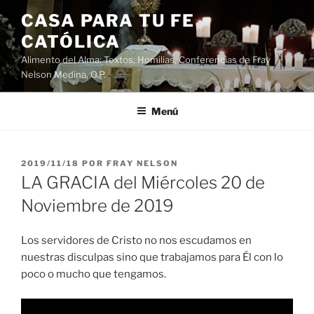
Saltar
CASA PARA TU FE
al
CATÓLICA
contenido
Alimento del Alma: Textos, Homilias, Conferencias de Fray
Nelson Medina, O.P.
Menú
PUBLICADO
2019/11/18
POR
FRAY NELSON
EL
LA GRACIA del Miércoles 20 de
Noviembre de 2019
Los servidores de Cristo no nos escudamos en
nuestras disculpas sino que trabajamos para Él con lo
poco o mucho que tengamos.