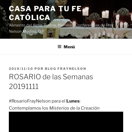
Saltar
CASA PARA TU FE
al
CATÓLICA
contenido
Alimento del Alma: Textos, Homilias, Conferencias de Fray
Nelson Medina, O.P.
Menú
PUBLICADO
2019/11/10
POR
BLOG FRAYNELSON
EL
ROSARIO de las Semanas
20191111
#RosarioFrayNelson para el
Lunes
:
Contemplamos los
Misterios de la Creación