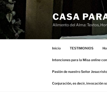
Saltar
al
CASA PARA
contenido
Alimento del Alma: Textos, Hom
Inicio
TESTIMONIOS
Ho
Intenciones para la Misa
online
con
Pasión de nuestro Señor Jesucristo
Conjuración, es decir, invocación 