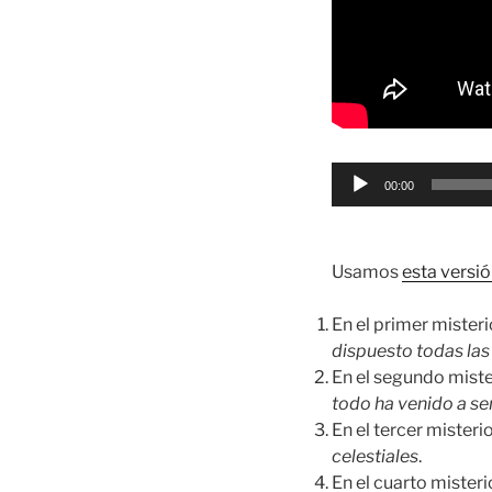
Reproductor
00:00
de
audio
Usamos
esta versió
En el primer miste
dispuesto todas las 
En el segundo mist
todo ha venido a ser
En el tercer mister
celestiales
.
En el cuarto miste