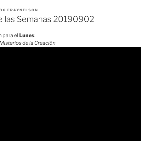
OG FRAYNELSON
 las Semanas 20190902
 para el
Lunes
:
Misterios de la Creación