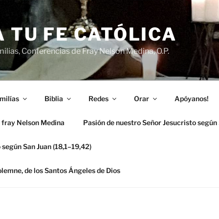
 TU FE CATÓLICA
ilias, Conferencias de Fray Nelson Medina, O.P.
milías
Biblia
Redes
Orar
Apóyanos!
 fray Nelson Medina
Pasión de nuestro Señor Jesucristo según
 según San Juan (18,1–19,42)
solemne, de los Santos Ángeles de Dios