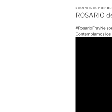
PUBLICADO
2019/09/01
POR
BL
EL
ROSARIO de
#RosarioFrayNelson
Contemplamos los