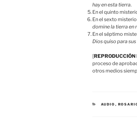
hay en esta tierra
.
En el quinto miste
En el sexto mister
domine la tierra en
En el séptimo mist
Dios quiso para sus 
[
REPRODUCCIÓN 
proceso de aprobació
otros medios siempr
CATEGORÍAS
AUDIO
,
ROSARI
Navegación