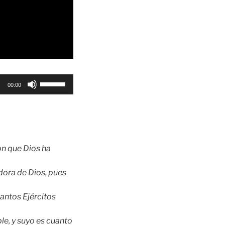
Utiliza
00:00
las
teclas
de
flecha
arriba/abajo
on que Dios ha
para
aumentar
dora de Dios, pues
o
disminuir
Santos Ejércitos
el
volumen.
ble, y suyo es cuanto