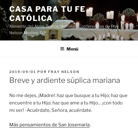
Saltar
CASA PARA TU FE
al
CATÓLICA
contenido
Alimento del Alma: Textos, Homilias, Conferencias de Fray
Nelson Medina, O.P.
Menú
PUBLICADO
2019/09/01
POR
FRAY NELSON
EL
Breve y ardiente súplica mariana
No me dejes, ¡Madre!: haz que busque a tu Hijo; haz que
encuentre a tu Hijo; haz que ame a tu Hijo… ¡con todo
mi ser! -Acuérdate, Señora, acuérdate.
Más pensamientos de San Josemaría
.