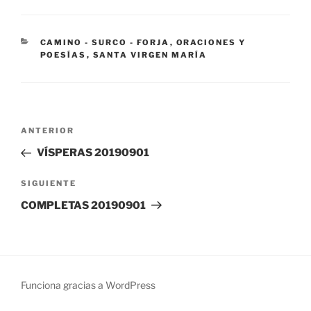
CATEGORÍAS
CAMINO - SURCO - FORJA
,
ORACIONES Y
POESÍAS
,
SANTA VIRGEN MARÍA
Navegación
Entrada
ANTERIOR
de
anterior:
VÍSPERAS 20190901
entradas
Siguiente
SIGUIENTE
entrada
COMPLETAS 20190901
Funciona gracias a WordPress