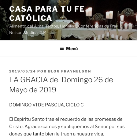
Saltar
CASA PARA TU FE
al
CATÓLICA
contenido
Alimento del Alma: Textos, Homilias, Conferencias de Fray
Nelson Medina, O.P.
Menú
PUBLICADO
2019/05/24
POR
BLOG FRAYNELSON
EL
LA GRACIA del Domingo 26 de
Mayo de 2019
DOMINGO VI DE PASCUA, CICLO C
El Espíritu Santo trae el recuerdo de las promesas de
Cristo. Agradezcamos y supliquemos al Señor por sus
dones que tanto bien le traen a nuestra vida.