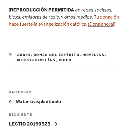
[
REPRODUCCIÓN PERMITIDA
en redes sociales,
blogs, emisoras de radio, y otros medios
.
Tu donación
hace fuerte la evangelización católica.
¡Dona ahora
!
]
CATEGORÍAS
AUDIO
,
DONES DEL ESPÍRITU
,
HOMILIAS
,
MICRO-HOMILÍAS
,
VIDEO
Navegación
Entrada
ANTERIOR
de
anterior:
Matar trasplantando
entradas
Siguiente
SIGUIENTE
entrada
LECTIO 20190525