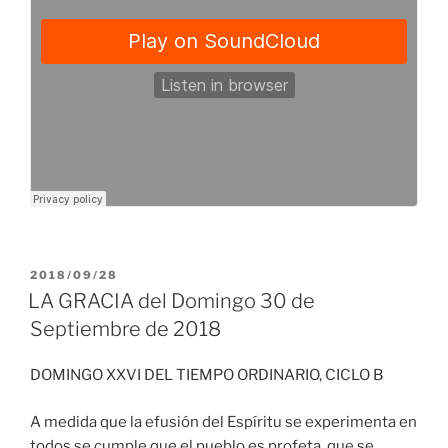
PUBLICADO
2018/09/28
EL
LA GRACIA del Domingo 30 de
Septiembre de 2018
DOMINGO XXVI DEL TIEMPO ORDINARIO, CICLO B
A medida que la efusión del Espíritu se experimenta en
todos se cumple que el pueblo es profeta, que se