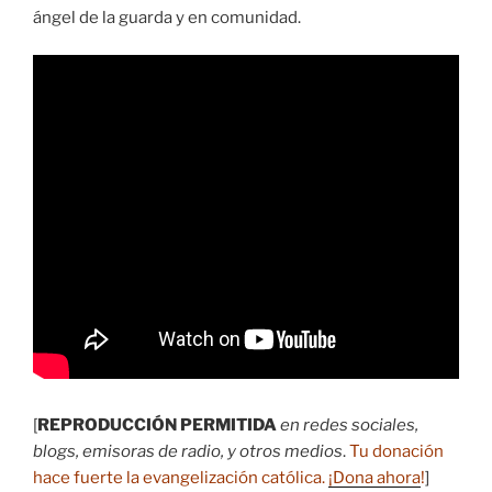
ángel de la guarda y en comunidad.
[
REPRODUCCIÓN PERMITIDA
en redes sociales,
blogs, emisoras de radio, y otros medios
.
Tu donación
hace fuerte la evangelización católica.
¡Dona ahora
!
]