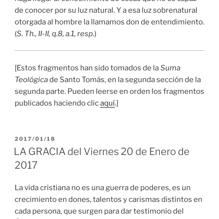
de conocer por su luz natural. Y a esa luz sobrenatural
otorgada al hombre la llamamos don de entendimiento.
(
S. Th., II-II, q.8, a.1, resp.
)
[Estos fragmentos han sido tomados de la
Suma
Teológica
de Santo Tomás, en la segunda sección de la
segunda parte. Pueden leerse en orden los fragmentos
publicados haciendo clic
aquí
.]
PUBLICADO
2017/01/18
EL
LA GRACIA del Viernes 20 de Enero de
2017
La vida cristiana no es una guerra de poderes, es un
crecimiento en dones, talentos y carismas distintos en
cada persona, que surgen para dar testimonio del