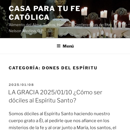
Saltar
CASA PARA TU FE
al
CATÓLICA
contenido
Alimento del Alma: Textos, Homilias, Conferencias de Fray
Nelson Medina, O.P.
Menú
CATEGORÍA:
DONES DEL ESPÍRITU
PUBLICADO
2025/01/08
EL
LA GRACIA 2025/01/10 ¿Cómo ser
dóciles al Espíritu Santo?
Somos dóciles al Espíritu Santo haciendo nuestro
cuerpo grato a Él, al pedirle que nos afiance en los
misterios de la fe y al orar junto a María, los santos, el