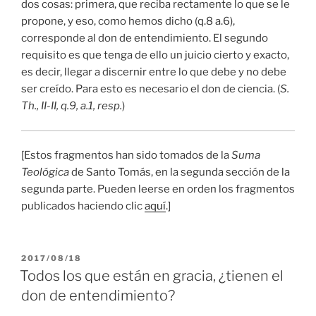
dos cosas: primera, que reciba rectamente lo que se le
propone, y eso, como hemos dicho (q.8 a.6),
corresponde al don de entendimiento. El segundo
requisito es que tenga de ello un juicio cierto y exacto,
es decir, llegar a discernir entre lo que debe y no debe
ser creído. Para esto es necesario el don de ciencia. (
S.
Th., II-II, q.9, a.1, resp.
)
[Estos fragmentos han sido tomados de la
Suma
Teológica
de Santo Tomás, en la segunda sección de la
segunda parte. Pueden leerse en orden los fragmentos
publicados haciendo clic
aquí
.]
PUBLICADO
2017/08/18
EL
Todos los que están en gracia, ¿tienen el
don de entendimiento?