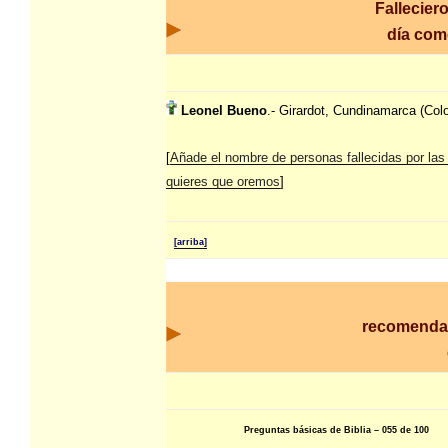
Fallecier
día co
Leonel Bueno
.- Girardot, Cundinamarca (Col
[
Añade el nombre de personas fallecidas por las
quieres que oremos
]
[arriba]
recomenda
Preguntas básicas de Biblia – 055 de 100