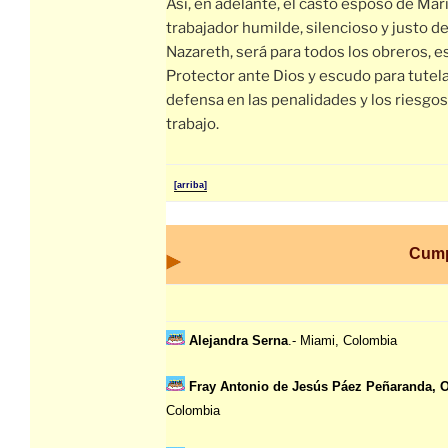
Así, en adelante, el casto esposo de Marí
trabajador humilde, silencioso y justo d
Nazareth, será para todos los obreros, e
Protector ante Dios y escudo para tutela
defensa en las penalidades y los riesgos
trabajo.
[arriba]
Cump
Alejandra Serna
.- Miami, Colombia
Fray Antonio de Jesús Páez Peñaranda, O
Colombia