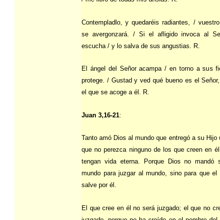
Contempladlo, y quedaréis radiantes, / vuestro
se avergonzará. / Si el afligido invoca al Se
escucha / y lo salva de sus angustias. R.
El ángel del Señor acampa / en torno a sus fi
protege. / Gustad y ved qué bueno es el Señor,
el que se acoge a él. R.
Juan 3,16-21
:
Tanto amó Dios al mundo que entregó a su Hijo 
que no perezca ninguno de los que creen en él
tengan vida eterna. Porque Dios no mandó s
mundo para juzgar al mundo, sino para que e
salve por él.
El que cree en él no será juzgado; el que no cr
juzgado, porque no ha creído en el nombre del 