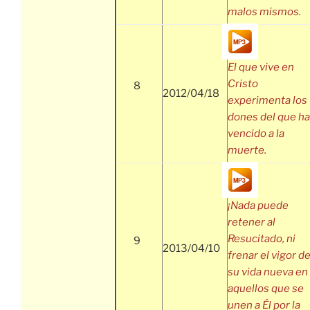
malos mismos.
El que vive en
Cristo
8
2012/04/18
experimenta los
dones del que ha
vencido a la
muerte.
¡Nada puede
retener al
Resucitado, ni
9
2013/04/10
frenar el vigor d
su vida nueva en
aquellos que se
unen a Él por la