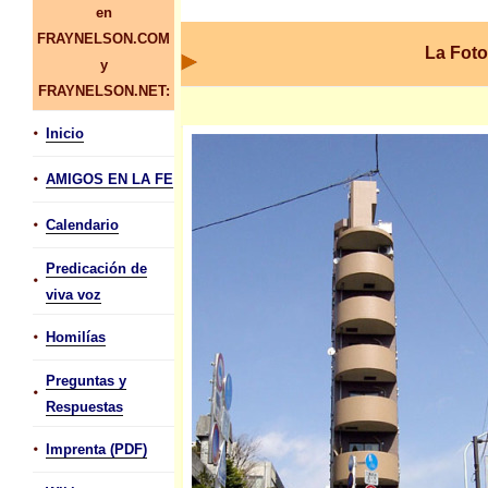
en
FRAYNELSON.COM
La Foto
y
FRAYNELSON.NET:
•
Inicio
•
AMIGOS EN LA FE
•
Calendario
Predicación de
•
viva voz
•
Homilías
Preguntas y
•
Respuestas
•
Imprenta (PDF)