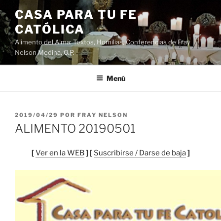
Saltar
CASA PARA TU FE
al
CATÓLICA
contenido
Alimento del Alma: Textos, Homilias, Conferencias de Fray
Nelson Medina, O.P.
Menú
PUBLICADO
2019/04/29
POR
FRAY NELSON
EL
ALIMENTO 20190501
[
Ver en la WEB
] [
Suscribirse / Darse de baja
]