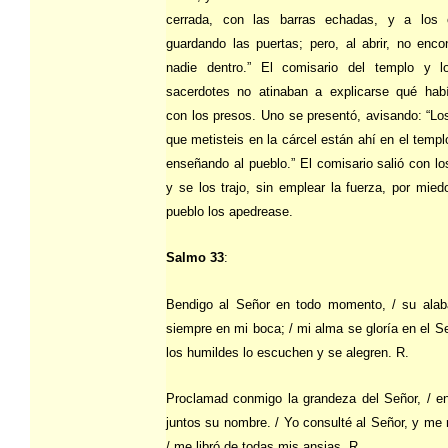
cerrada, con las barras echadas, y a los c
guardando las puertas; pero, al abrir, no enc
nadie dentro.” El comisario del templo y 
sacerdotes no atinaban a explicarse qué hab
con los presos. Uno se presentó, avisando: “L
que metisteis en la cárcel están ahí en el templ
enseñando al pueblo.” El comisario salió con lo
y se los trajo, sin emplear la fuerza, por mied
pueblo los apedrease.
Salmo 33
:
Bendigo al Señor en todo momento, / su alab
siempre en mi boca; / mi alma se gloría en el Se
los humildes lo escuchen y se alegren. R.
Proclamad conmigo la grandeza del Señor, / 
juntos su nombre. / Yo consulté al Señor, y me 
/ me libró de todas mis ansias. R.