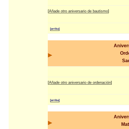
[
Añade otro aniversario de bautismo
]
[arriba]
Aniver
Ord
Sa
[
Añade otro aniversario de ordenación
]
[arriba]
Aniver
Mat