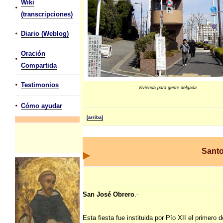
Wiki
•
(transcripciones)
•
Diario (Weblog)
Oración
•
Compartida
•
Testimonios
Vivienda para gente delgada
•
Cómo ayudar
[arriba]
Santo
San José Obrero
.-
Esta fiesta fue instituida por Pío XII el primero