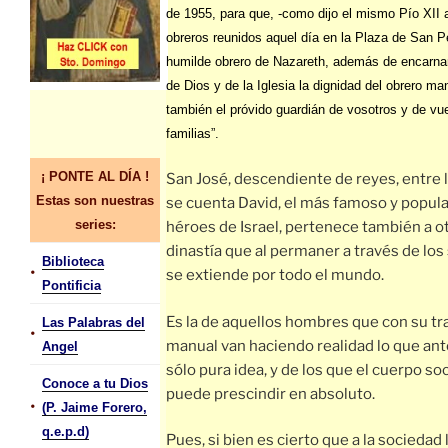
de 1955, para que, -como dijo el mismo Pío XII 
obreros reunidos aquel día en la Plaza de San Pe
humilde obrero de Nazareth, además de encarnar
de Dios y de la Iglesia la dignidad del obrero ma
también el próvido guardián de vosotros y de vu
familias”.
¡ PONTE AL DÍA !
San José, descendiente de reyes, entre 
Estas son nuestras
se cuenta David, el más famoso y popula
series:
héroes de Israel, pertenece también a o
dinastía que al permaner a través de los 
Biblioteca
•
se extiende por todo el mundo.
Pontificia
Es la de aquellos hombres que con su tr
Las Palabras del
•
manual van haciendo realidad lo que ant
Angel
sólo pura idea, y de los que el cuerpo soc
Conoce a tu Dios
puede prescindir en absoluto.
•
(P. Jaime Forero,
q.e.p.d)
Pues, si bien es cierto que a la sociedad 