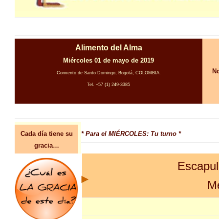
Alimento del Alma
Miércoles 01 de mayo de 2019
No
Convento de Santo Domingo, Bogotá, COLOMBIA.
Tel. +57 (1) 249-3385
Cada día tiene su
* Para el MIÉRCOLES: Tu turno *
gracia…
Escapul
Me