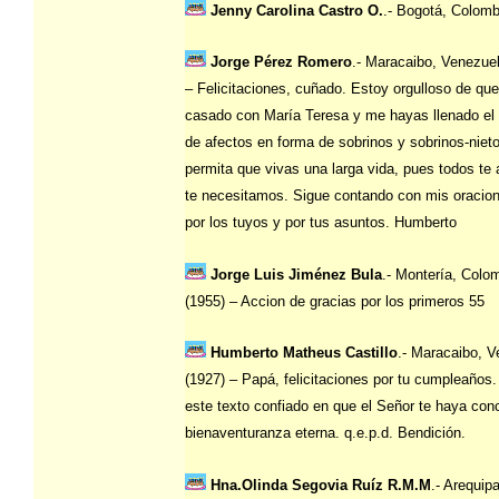
Jenny Carolina Castro O.
.- Bogotá, Colomb
Jorge Pérez Romero
.- Maracaibo, Venezuel
– Felicitaciones, cuñado. Estoy orgulloso de qu
casado con María Teresa y me hayas llenado el
de afectos en forma de sobrinos y sobrinos-niet
permita que vivas una larga vida, pues todos t
te necesitamos. Sigue contando con mis oracione
por los tuyos y por tus asuntos. Humberto
Jorge Luis Jiménez Bula
.- Montería, Colo
(1955) – Accion de gracias por los primeros 55
Humberto Matheus Castillo
.- Maracaibo, 
(1927) – Papá, felicitaciones por tu cumpleaños.
este texto confiado en que el Señor te haya con
bienaventuranza eterna. q.e.p.d. Bendición.
Hna.Olinda Segovia Ruíz R.M.M
.- Arequip