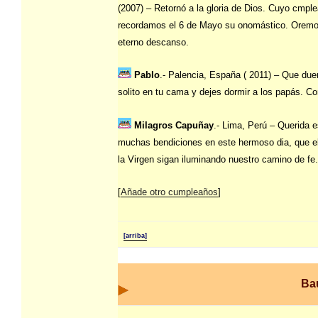
(2007) – Retornó a la gloria de Dios. Cuyo cmple
recordamos el 6 de Mayo su onomástico. Oremo
eterno descanso.
Pablo
.- Palencia, España ( 2011) – Que du
solito en tu cama y dejes dormir a los papás. Co
Milagros Capuñay
.- Lima, Perú – Querida 
muchas bendiciones en este hermoso dia, que e
la Virgen sigan iluminando nuestro camino de fe
[
Añade otro cumpleaños
]
[arriba]
Ba