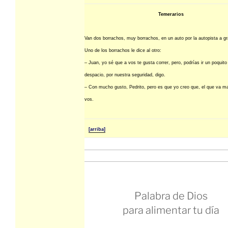
Temerarios
Van dos borrachos, muy borrachos, en un auto por la autopista a gr
Uno de los borrachos le dice al otro:
– Juan, yo sé que a vos te gusta correr, pero, podrías ir un poquit
despacio, por nuestra seguridad, digo.
– Con mucho gusto, Pedrito, pero es que yo creo que, el que va m
vos.
[arriba]
Palabra de Dios
para alimentar tu día