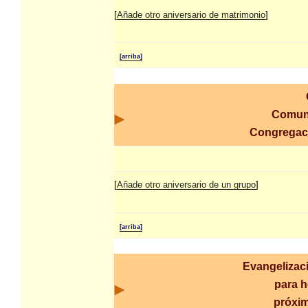
[
Añade otro aniversario de matrimonio
]
[arriba]
Comun
Congrega
[
Añade otro aniversario de un grupo
]
[arriba]
Evangelizac
para h
próxim