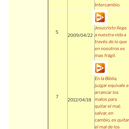
Intercambio.
Jesucristo llega
5
a nuestra vida a
2009/04/22
través de lo que
en nosotros es
mas frágil.
En la Biblia,
juzgar equivale a
arrancar los
7
malos para
2012/04/18
quitar el mal;
salvar, en
cambio, es quita
el mal de los