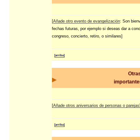
[
Añade otro evento de evangelización
: Son bien
fechas futuras, por ejemplo si deseas dar a con
congreso, concierto, retiro, o similares]
[arriba]
Otra
importantes
[
Añade otros aniversarios de personas o parejas
[arriba]