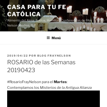
Saltar
CASA PARA TU FE
al
CATÓLICA
contenido
Alimento del Alma: Textos, Homilias, Conferencias de Fray
Nelson Medina, O.P.
Menú
PUBLICADO
2019/04/22
POR
BLOG FRAYNELSON
EL
ROSARIO de las Semanas
20190423
#RosarioFrayNelson para el
Martes
:
Contemplamos los
Misterios de la Antigua Alianza