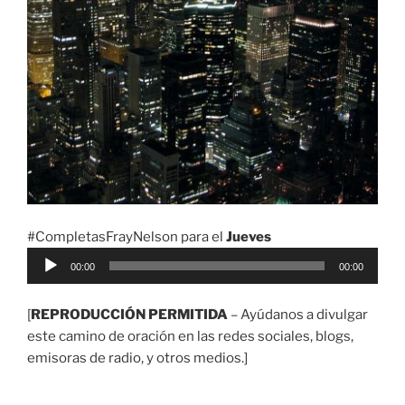
#CompletasFrayNelson para el
Jueves
Reproductor
00:00
00:00
de
audio
[
REPRODUCCIÓN PERMITIDA
– Ayúdanos a divulgar
este camino de oración en las redes sociales, blogs,
emisoras de radio, y otros medios.]