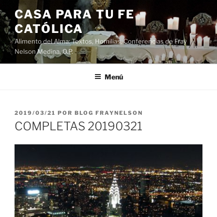
Saltar
CASA PARA TU FE
al
CATÓLICA
contenido
Alimento del Alma: Textos, Homilias, Conferencias de Fray
Nelson Medina, O.P.
Menú
PUBLICADO
2019/03/21
POR
BLOG FRAYNELSON
EL
COMPLETAS 20190321