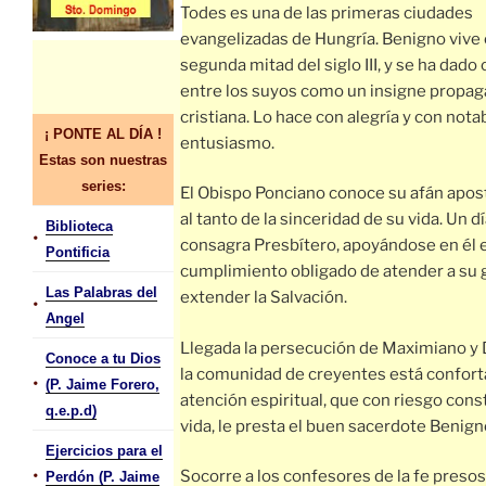
Todes es una de las primeras ciudades
evangelizadas de Hungría. Benigno vive 
segunda mitad del siglo III, y se ha dado
entre los suyos como un insigne propaga
cristiana. Lo hace con alegría y con nota
¡ PONTE AL DÍA !
entusiasmo.
Estas son nuestras
series:
El Obispo Ponciano conoce su afán apost
al tanto de la sinceridad de su vida. Un dí
Biblioteca
•
consagra Presbítero, apoyándose en él e
Pontificia
cumplimiento obligado de atender a su 
Las Palabras del
extender la Salvación.
•
Angel
Llegada la persecución de Maximiano y 
Conoce a tu Dios
la comunidad de creyentes está conforta
•
(P. Jaime Forero,
atención espiritual, que con riesgo cons
q.e.p.d)
vida, le presta el buen sacerdote Benign
Ejercicios para el
•
Socorre a los confesores de la fe presos
Perdón (P. Jaime