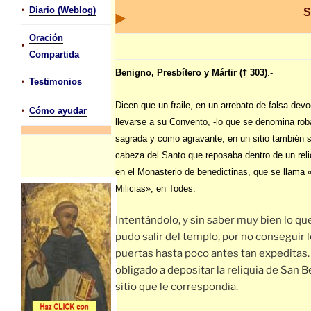
•
Diario (Weblog)
S
Oración
•
Compartida
Benigno, Presbítero y Mártir († 303)
.-
•
Testimonios
Dicen que un fraile, en un arrebato de falsa devo
•
Cómo ayudar
llevarse a su Convento, -lo que se denomina rob
sagrada y como agravante, en un sitio también s
cabeza del Santo que reposaba dentro de un relic
en el Monasterio de benedictinas, que se llama 
Milicias», en Todes.
Intentándolo, y sin saber muy bien lo qu
pudo salir del templo, por no conseguir l
puertas hasta poco antes tan expeditas. 
obligado a depositar la reliquia de San B
sitio que le correspondía.