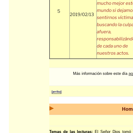
mucho mejor est
mundo si dejamo
5
2019/02/13
sentirnos víctim
buscando la culp
afuera,
responsabilizán
de cada uno de
nuestros actos.
Más información sobre este día
aq
[arriba]
Homi
Temas de las lecturas:
El Señor Dios tomó 