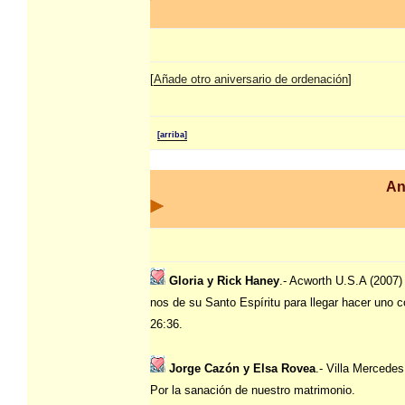
[
Añade otro aniversario de ordenación
]
[arriba]
An
Gloria y Rick Haney
.- Acworth U.S.A (2007)
nos de su Santo Espíritu para llegar hacer uno c
26:36.
Jorge Cazón y Elsa Rovea
.- Villa Mercedes
Por la sanación de nuestro matrimonio.