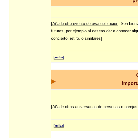
pr
[
Añade otro evento de evangelización
: Son bien
futuras, por ejemplo si deseas dar a conocer al
concierto, retiro, o similares]
[arriba]
import
[
Añade otros aniversarios de personas o parejas
[arriba]