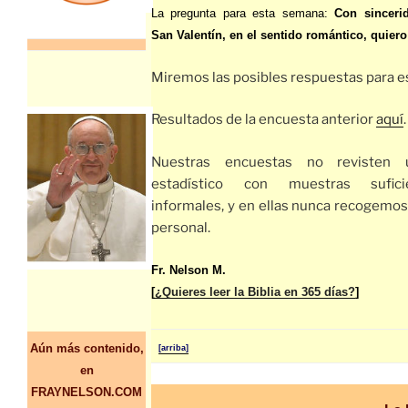
La pregunta para esta semana:
Con sinceri
San Valentín, en el sentido romántico, quiero
Miremos las posibles respuestas para 
Resultados de la encuesta anterior
aquí
.
Nuestras encuestas no revisten 
estadístico con muestras sufici
informales, y en ellas nunca recogemo
personal.
Fr. Nelson M.
[
¿Quieres leer la Biblia en 365 días?
]
Aún más contenido,
[arriba]
en
FRAYNELSON.COM