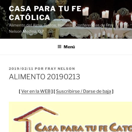
Saltar
CASA PARA TU FE
al
CATÓLICA
contenido
Alimento del Alma: Textos, Homilias, Conferencias de Fray
Nelson Medina, O.P.
Menú
PUBLICADO
2019/02/11
POR
FRAY NELSON
EL
ALIMENTO 20190213
[
Ver en la WEB
] [
Suscribirse / Darse de baja
]