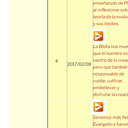
enseñanzas de Pí
al reflexionar sob
teoría de la evol
y sus límites.
La Biblia nos mu
que el hombre es
centro de lo crea
4
2017/02/08
pero que tambié
responsable de
cuidar, cultivar,
embellecer y
disfrutar la creac
Seremos más fiel
Evangelio y har