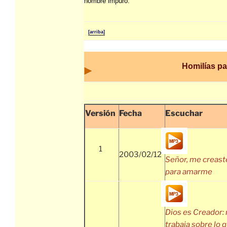
hombre impuro.”
[arriba]
Homilías p
Versión
Fecha
Escuchar
1
2003/02/12
Señor, me creast
para amarme
Dios es Creador:
trabaja sobre lo 