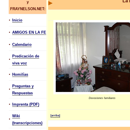
La 
y
FRAYNELSON.NET:
•
Inicio
•
AMIGOS EN LA FE
•
Calendario
Predicación de
•
viva voz
•
Homilías
Preguntas y
•
Respuestas
Devociones familiares
•
Imprenta (PDF)
Wiki
[arriba]
•
(transcripciones)