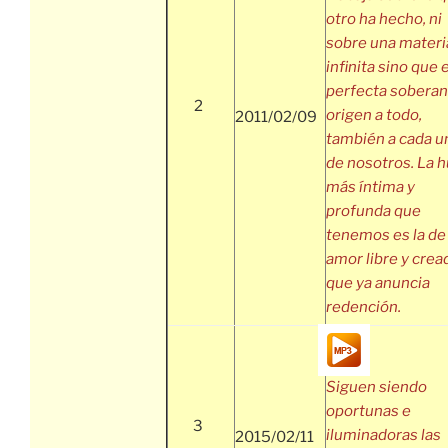
otro ha hecho, ni
sobre una materi
infinita sino que 
perfecta soberan
2
origen a todo,
2011/02/09
también a cada u
de nosotros. La h
más íntima y
profunda que
tenemos es la de
amor libre y crea
que ya anuncia
redención.
Siguen siendo
oportunas e
3
iluminadoras las
2015/02/11