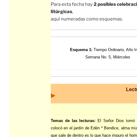
Para esta fecha hay
2 posibles celebrac
litúrgicas
,
aquí numeradas como esquemas.
Esquema 1:
Tiempo Ordinario, Año I
Semana No. 5, Miércoles
Lect
Temas de las lecturas:
El Señor Dios tomó 
colocó en el jardín de Edén * Bendice, alma mía
que sale de dentro es lo que hace impuro el hom