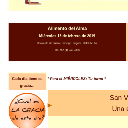
Alimento del Alma
Miércoles 13 de febrero de 2019
Convento de Santo Domingo, Bogotá, COLOMBIA.
Tel. +57 (1) 249-3385
Cada día tiene su
* Para el MIÉRCOLES: Tu turno *
gracia…
San V
Una 