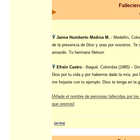
Fallecier
Jaime Humberto Medina M.
.- Medellín, Co
de la presencia de Dios y oras por nosotros. Te
amando. Tu hermano Nelson
Efraín Castro
.- Ibagué, Colombia (1985) – Do
Dios por tu vida y por haberme dado la mía, por 
me forjaste con tu ejemplo. Dios te tenga en la gl
[
Añade el nombre de personas fallecidas por las
que oremos
]
[arriba]