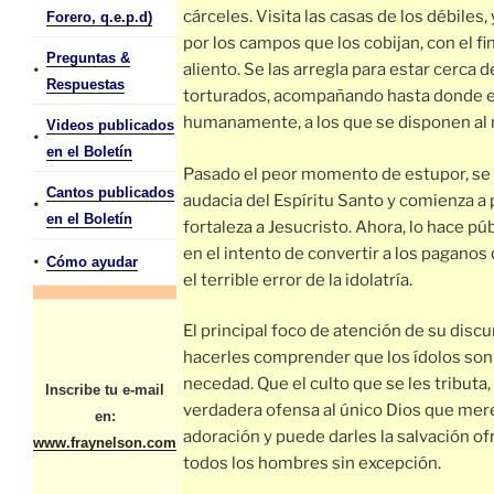
cárceles. Visita las casas de los débiles,
Forero, q.e.p.d)
por los campos que los cobijan, con el fi
Preguntas &
•
aliento. Se las arregla para estar cerca 
Respuestas
torturados, acompañando hasta donde e
humanamente, a los que se disponen al m
Videos publicados
•
en el Boletín
Pasado el peor momento de estupor, se l
Cantos publicados
audacia del Espíritu Santo y comienza a 
•
en el Boletín
fortaleza a Jesucristo. Ahora, lo hace p
en el intento de convertir a los paganos
•
Cómo ayudar
el terrible error de la idolatría.
El principal foco de atención de su discu
hacerles comprender que los ídolos son
necedad. Que el culto que se les tributa
Inscribe tu e-mail
verdadera ofensa al único Dios que mer
en:
adoración y puede darles la salvación of
www.fraynelson.com
todos los hombres sin excepción.