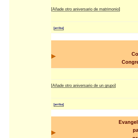
[
Añade otro aniversario de matrimonio
]
[arriba]
Co
Congr
[
Añade otro aniversario de un grupo
]
[arriba]
Evangel
pa