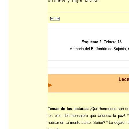
un nuevo y mejor paraíso.
[arriba]
Esquema 2:
Febrero 13
Memoria del B. Jordán de Sajonia,
Lect
Temas de las lecturas:
¡Qué hermosos son so
los pies del mensajero que anuncia la paz! 
habitar en tu monte santo, Señor? * Lo dejaron 