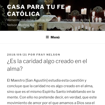
Saltar
CASA PARA TU FE
al
CATÓLICA
contenido
Alimento del Alma: Textos, Homilias, Conferencias de Fray
Nelson Medina, O.P.
Menú
PUBLICADO
2018/09/21
POR
FRAY NELSON
EL
¿Es la caridad algo creado en el
alma?
El Maestro [San Agustín] estudia esta cuestión y
concluye que la caridad no es algo creado en el alma,
sino que es el mismo Espíritu Santo inhabitando en la
mente. Con ello no pretende decir, en verdad, que este
movimiento de amor por el que amamos a Dios sea el