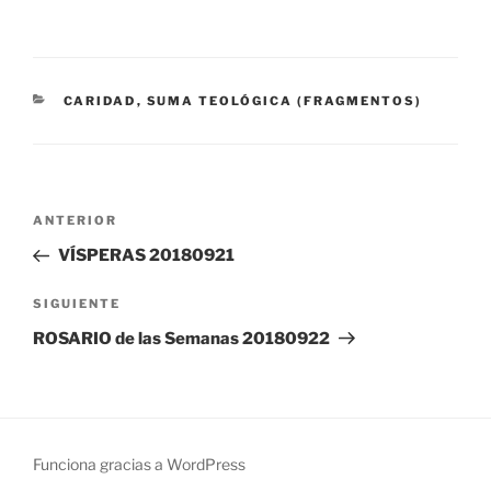
CATEGORÍAS
CARIDAD
,
SUMA TEOLÓGICA (FRAGMENTOS)
Navegación
Entrada
ANTERIOR
de
anterior:
VÍSPERAS 20180921
entradas
Siguiente
SIGUIENTE
entrada
ROSARIO de las Semanas 20180922
Funciona gracias a WordPress