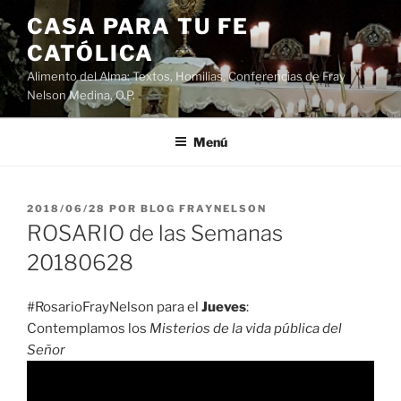
Saltar
CASA PARA TU FE
al
CATÓLICA
contenido
Alimento del Alma: Textos, Homilias, Conferencias de Fray
Nelson Medina, O.P.
Menú
PUBLICADO
2018/06/28
POR
BLOG FRAYNELSON
EL
ROSARIO de las Semanas
20180628
#RosarioFrayNelson para el
Jueves
:
Contemplamos los
Misterios de la vida pública del
Señor