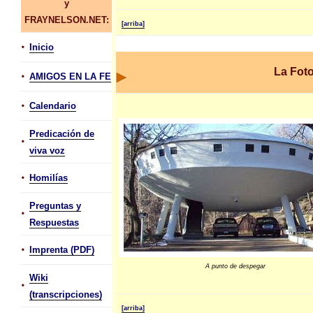
y
FRAYNELSON.NET:
[arriba]
•
Inicio
La Fot
•
AMIGOS EN LA FE
•
Calendario
Predicación de
•
viva voz
•
Homilías
Preguntas y
•
Respuestas
•
Imprenta (PDF)
A punto de despegar
Wiki
•
(transcripciones)
[arriba]