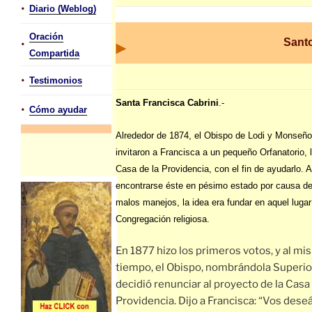
•
Diario (Weblog)
Oración
Santo
•
Compartida
•
Testimonios
Santa Francisca Cabrini
.-
•
Cómo ayudar
Alrededor de 1874, el Obispo de Lodi y Monseñor
invitaron a Francisca a un pequeño Orfanatorio, 
Casa de la Providencia, con el fin de ayudarlo. A
encontrarse éste en pésimo estado por causa de
malos manejos, la idea era fundar en aquel luga
Congregación religiosa.
En 1877 hizo los primeros votos, y al m
tiempo, el Obispo, nombrándola Superio
decidió renunciar al proyecto de la Casa 
Providencia. Dijo a Francisca: “Vos deseá