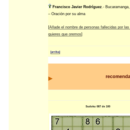
Francisco Javier Rodríguez
.- Bucaramanga,
– Oración por su alma
[
Añade el nombre de personas fallecidas por las
quieres que oremos
]
[arriba]
recomenda
Sudoku 087 de 100