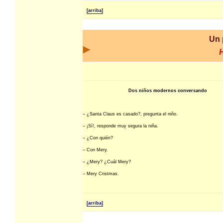
[arriba]
Un 
Dos niños modernos conversando
– ¿Santa Claus es casado?, pregunta el niño.
– ¡Sí!, responde muy segura la niña.
– ¿Con quién?
– Con Mery.
– ¿Mery? ¿Cuál Mery?
– Mery Cristmas.
[arriba]