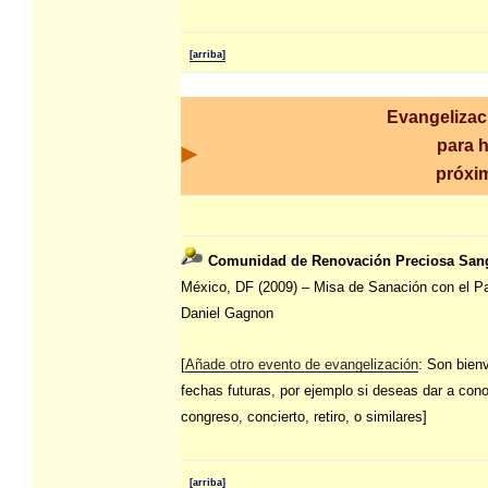
[arriba]
Evangelizac
para h
próxi
Comunidad de Renovación Preciosa San
México, DF (2009) – Misa de Sanación con el P
Daniel Gagnon
[
Añade otro evento de evangelización
: Son bien
fechas futuras, por ejemplo si deseas dar a con
congreso, concierto, retiro, o similares]
[arriba]