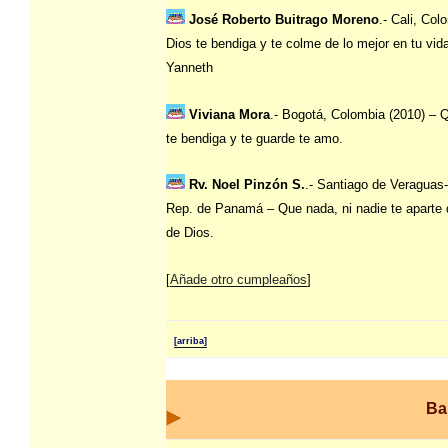
José Roberto Buitrago Moreno
.- Cali, Col
Dios te bendiga y te colme de lo mejor en tu vid
Yanneth
Viviana Mora
.- Bogotá, Colombia (2010) – 
te bendiga y te guarde te amo.
Rv. Noel Pinzón S.
.- Santiago de Veragua
Rep. de Panamá – Que nada, ni nadie te aparte 
de Dios.
[
Añade otro cumpleaños
]
[arriba]
Ba