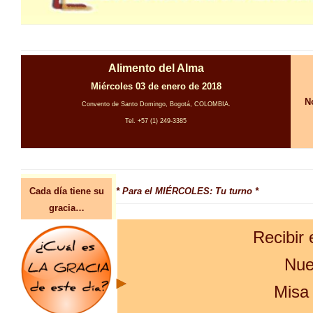
Alimento del Alma
Miércoles 03 de enero de 2018
N
Convento de Santo Domingo, Bogotá, COLOMBIA.
Tel. +57 (1) 249-3385
Cada día tiene su
* Para el MIÉRCOLES: Tu turno *
gracia…
Recibir 
Nue
Misa