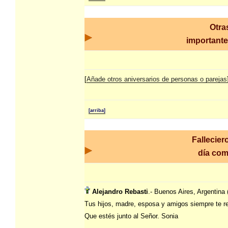
Otra
importante
[
Añade otros aniversarios de personas o parejas
[arriba]
Fallecier
día co
Alejandro Rebasti
.- Buenos Aires, Argentina 
Tus hijos, madre, esposa y amigos siempre te r
Que estés junto al Señor. Sonia