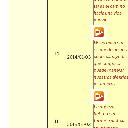
tal es el camino
hacia una vida
nueva.
No es malo que
el mundo no nos
10
conozca: signific
2014/01/03
que tampoco
puede manejar
nuestras alegría
ni temores.
La riqueza
hebrea del
término justicia
11
2015/01/03
se refleja en