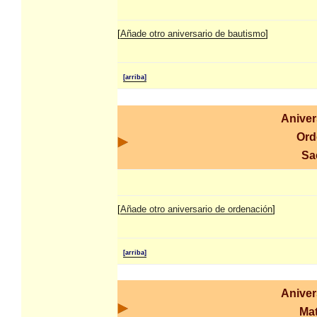
[
Añade otro aniversario de bautismo
]
[arriba]
Aniver
Ord
Sa
[
Añade otro aniversario de ordenación
]
[arriba]
Aniver
Ma