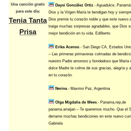
Una canción
gratis
Daysi González Ortiz
.- Aguadulce, Panamá
para este día:
Dios y la Virgen María te bendigan hoy y siempr
Tenia Tanta
Dios premie tu corazón noble y que este nuevo 
traiga muchas sorpresas agradables, que Dios s
Prisa
mejor bendición en tu vida. Edilberto
Erika Acenso
.- San Diego CA, Estados Uni
– Las primeras primaveras colmadas de bendici
nuestro Padre amoroso y bondadoso que María 
dulce Madre te colme de sus gracias, alegría y 
en tu corazón.
Nerina
.- Maximo Paz, Argentina
Olga Migdalia de Wees
.- Panama,rep,de
panama.arraijan – Te queremos mucho. Que el 
derrame muchas bendiciones en este nuevo cu
Gabriela