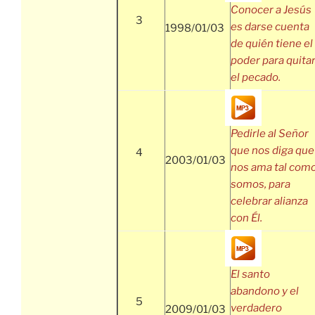
Conocer a Jesús
3
es darse cuenta
1998/01/03
de quién tiene el
poder para quita
el pecado.
Pedirle al Señor
que nos diga que
4
2003/01/03
nos ama tal com
somos, para
celebrar alianza
con Él.
El santo
abandono y el
5
verdadero
2009/01/03