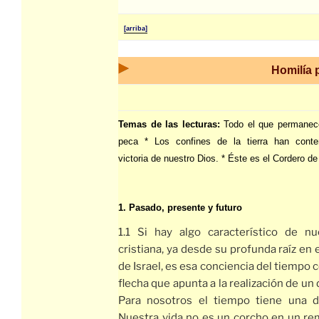
[arriba]
Homilía 
Temas de las lecturas:
Todo el que permanec
peca * Los confines de la tierra han conte
victoria de nuestro Dios. * Éste es el Cordero de
1. Pasado, presente y futuro
1.1 Si hay algo característico de nu
cristiana, ya desde su profunda raíz en 
de Israel, es esa conciencia del tiempo
flecha que apunta a la realización de un 
Para nosotros el tiempo tiene una di
Nuestra vida no es un corcho en un re