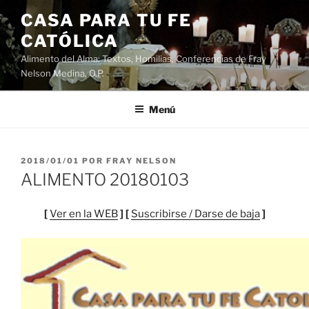
Saltar
CASA PARA TU FE
al
CATÓLICA
contenido
Alimento del Alma: Textos, Homilias, Conferencias de Fray
Nelson Medina, O.P.
Menú
PUBLICADO
2018/01/01
POR
FRAY NELSON
EL
ALIMENTO 20180103
[
Ver en la WEB
] [
Suscribirse / Darse de baja
]