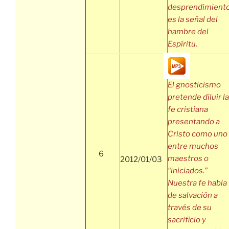
desprendimient
es la señal del
hambre del
Espíritu.
El gnosticismo
pretende diluir la
fe cristiana
presentando a
Cristo como uno
entre muchos
6
maestros o
2012/01/03
“iniciados.”
Nuestra fe habla
de salvación a
través de su
sacrificio y