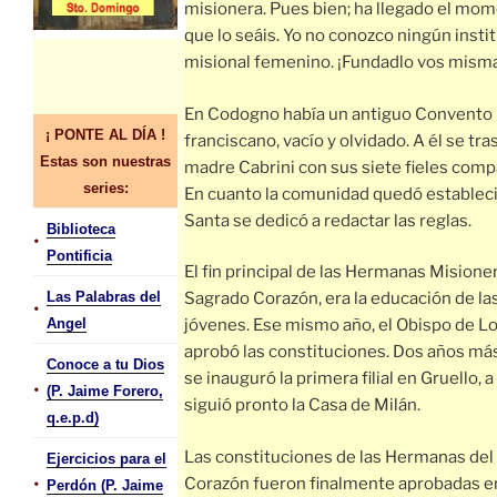
misionera. Pues bien; ha llegado el mo
que lo seáis. Yo no conozco ningún insti
misional femenino. ¡Fundadlo vos misma
En Codogno había un antiguo Convento
¡ PONTE AL DÍA !
franciscano, vacío y olvidado. A él se tra
Estas son nuestras
madre Cabrini con sus siete fieles comp
series:
En cuanto la comunidad quedó establecid
Santa se dedicó a redactar las reglas.
Biblioteca
•
Pontificia
El fin principal de las Hermanas Misione
Las Palabras del
Sagrado Corazón, era la educación de la
•
Angel
jóvenes. Ese mismo año, el Obispo de Lo
aprobó las constituciones. Dos años más
Conoce a tu Dios
se inauguró la primera filial en Gruello, a
•
(P. Jaime Forero,
siguió pronto la Casa de Milán.
q.e.p.d)
Las constituciones de las Hermanas del
Ejercicios para el
•
Corazón fueron finalmente aprobadas e
Perdón (P. Jaime