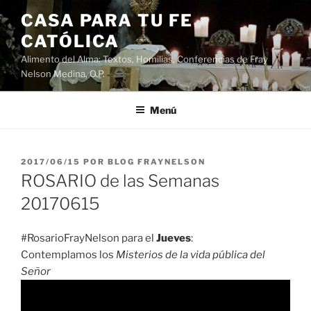
Saltar
CASA PARA TU FE
al
CATÓLICA
contenido
Alimento del Alma: Textos, Homilias, Conferencias de Fray
Nelson Medina, O.P.
Menú
PUBLICADO
2017/06/15
POR
BLOG FRAYNELSON
EL
ROSARIO de las Semanas
20170615
#RosarioFrayNelson para el
Jueves
:
Contemplamos los
Misterios de la vida pública del
Señor