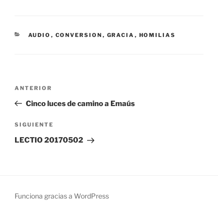
CATEGORÍAS
AUDIO
,
CONVERSION
,
GRACIA
,
HOMILIAS
Navegación
Entrada
ANTERIOR
de
anterior:
Cinco luces de camino a Emaús
entradas
Siguiente
SIGUIENTE
entrada
LECTIO 20170502
Funciona gracias a WordPress