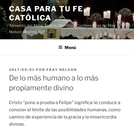
Saltar
CASA PARA TU FE
al
CATÓLICA
contenido
Alimento del Alma: Textos, Homilias, Conferencias de Fray
Nelson Medina, O.P.
Menú
PUBLICADO
2017/05/01
POR
FRAY NELSON
EL
De lo más humano a lo más
propiamente divino
Cristo “pone a prueba a Felipe” significa: le conduce a
conocer el límite de las posibilidades humanas, como
camino de experiencia de la gracia y la misericordia
divinas.