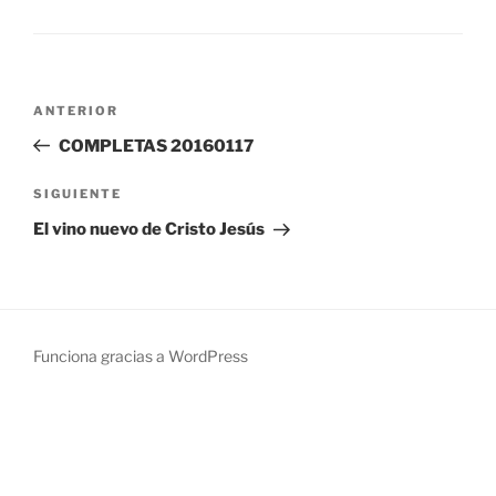
Navegación
Entrada
ANTERIOR
de
anterior:
COMPLETAS 20160117
entradas
Siguiente
SIGUIENTE
entrada
El vino nuevo de Cristo Jesús
Funciona gracias a WordPress