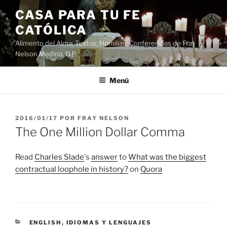
Saltar
CASA PARA TU FE
al
CATÓLICA
contenido
Alimento del Alma: Textos, Homilias, Conferencias de Fray
Nelson Medina, O.P.
Menú
PUBLICADO
2016/01/17
POR
FRAY NELSON
EL
The One Million Dollar Comma
Read
Charles Slade
's
answer
to
What was the biggest
contractual loophole in history?
on
Quora
CATEGORÍAS
ENGLISH
,
IDIOMAS Y LENGUAJES