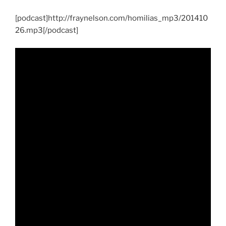
[podcast]http://fraynelson.com/homilias_mp3/201410
26.mp3[/podcast]