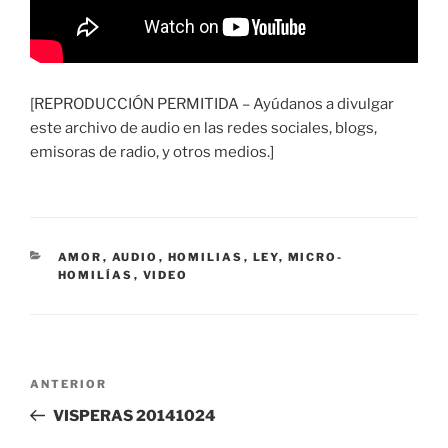
[REPRODUCCIÓN PERMITIDA – Ayúdanos a divulgar
este archivo de audio en las redes sociales, blogs,
emisoras de radio, y otros medios.]
CATEGORÍAS
AMOR
,
AUDIO
,
HOMILIAS
,
LEY
,
MICRO-
HOMILÍAS
,
VIDEO
Navegación
Entrada
ANTERIOR
de
anterior:
VISPERAS 20141024
entradas