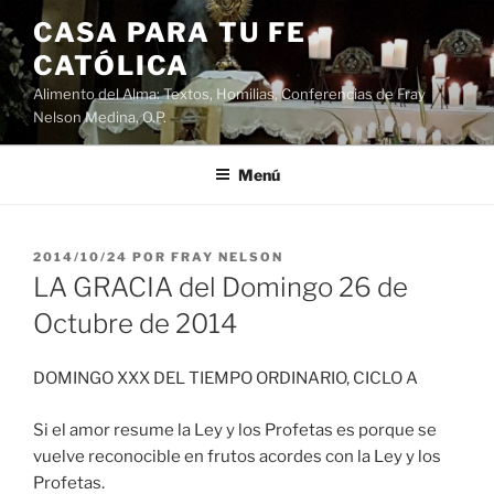
Saltar
CASA PARA TU FE
al
CATÓLICA
contenido
Alimento del Alma: Textos, Homilias, Conferencias de Fray
Nelson Medina, O.P.
Menú
PUBLICADO
2014/10/24
POR
FRAY NELSON
EL
LA GRACIA del Domingo 26 de
Octubre de 2014
DOMINGO XXX DEL TIEMPO ORDINARIO, CICLO A
Si el amor resume la Ley y los Profetas es porque se
vuelve reconocible en frutos acordes con la Ley y los
Profetas.