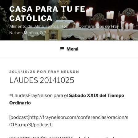
Saltar
CASA PARA TU FE
al
CATÓLICA
contenido
Alimento del Alma: Textos, Homilias, Conferencias de Fray
Nelson Medina, O.P.
Menú
PUBLICADO
2014/10/25
POR
FRAY NELSON
EL
LAUDES 20141025
#LaudesFrayNelson para el
Sábado XXIX del Tiempo
Ordinario
[podcast]http://fraynelson.com/conferencias/oracion/s
016a.mp3[/podcast]