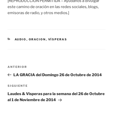
[REPRODUCCIÓN PERMITIDA – Ayúdanos a divulgar
este camino de oración en las redes sociales, blogs,
emisoras de radio, y otros medios.]
CATEGORÍAS
AUDIO
,
ORACION
,
VÍSPERAS
Navegación
Entrada
ANTERIOR
de
anterior:
LA GRACIA del Domingo 26 de Octubre de 2014
entradas
Siguiente
SIGUIENTE
entrada
Laudes & Vísperas para la semana del 26 de Octubre
al 1 de Noviembre de 2014