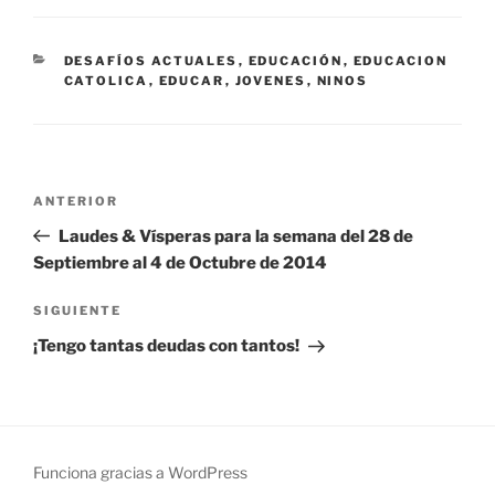
CATEGORÍAS
DESAFÍOS ACTUALES
,
EDUCACIÓN
,
EDUCACION
CATOLICA
,
EDUCAR
,
JOVENES
,
NINOS
Navegación
Entrada
ANTERIOR
de
anterior:
Laudes & Vísperas para la semana del 28 de
entradas
Septiembre al 4 de Octubre de 2014
Siguiente
SIGUIENTE
entrada
¡Tengo tantas deudas con tantos!
Funciona gracias a WordPress