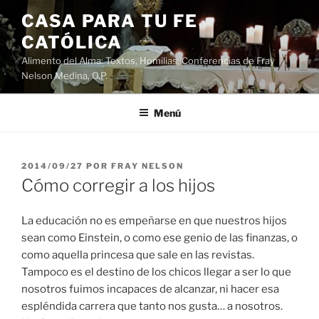
Saltar
CASA PARA TU FE
al
CATÓLICA
contenido
Alimento del Alma: Textos, Homilias, Conferencias de Fray
Nelson Medina, O.P.
Menú
PUBLICADO
2014/09/27
POR
FRAY NELSON
EL
Cómo corregir a los hijos
La educación no es empeñarse en que nuestros hijos
sean como Einstein, o como ese genio de las finanzas, o
como aquella princesa que sale en las revistas.
Tampoco es el destino de los chicos llegar a ser lo que
nosotros fuimos incapaces de alcanzar, ni hacer esa
espléndida carrera que tanto nos gusta… a nosotros.