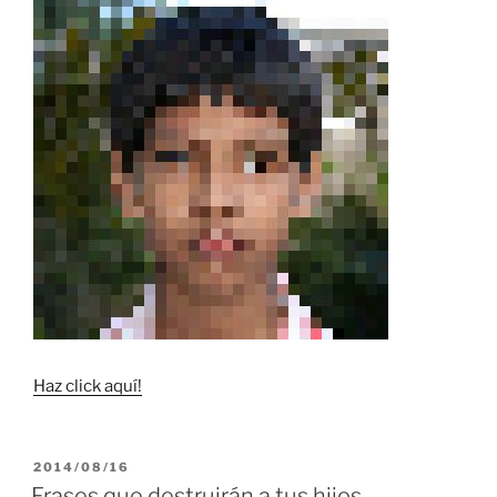
Haz click aquí!
PUBLICADO
2014/08/16
EL
Frases que destruirán a tus hijos