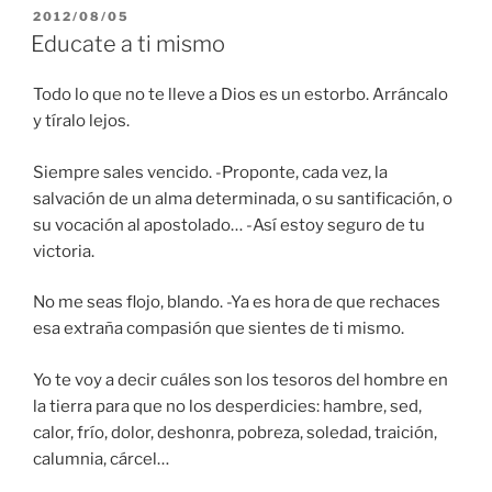
PUBLICADO
2012/08/05
EL
Educate a ti mismo
Todo lo que no te lleve a Dios es un estorbo. Arráncalo
y tíralo lejos.
Siempre sales vencido. -Proponte, cada vez, la
salvación de un alma determinada, o su santificación, o
su vocación al apostolado… -Así estoy seguro de tu
victoria.
No me seas flojo, blando. -Ya es hora de que rechaces
esa extraña compasión que sientes de ti mismo.
Yo te voy a decir cuáles son los tesoros del hombre en
la tierra para que no los desperdicies: hambre, sed,
calor, frío, dolor, deshonra, pobreza, soledad, traición,
calumnia, cárcel…