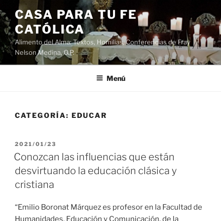
Saltar
CASA PARA TU FE
al
CATÓLICA
contenido
Alimento del Alma: Textos, Homilias, Conferencias de Fray
Nelson Medina, O.P.
Menú
CATEGORÍA:
EDUCAR
PUBLICADO
2021/01/23
EL
Conozcan las influencias que están
desvirtuando la educación clásica y
cristiana
“Emilio Boronat Márquez es profesor en la Facultad de
Humanidades, Educación y Comunicación, de la