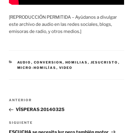
[REPRODUCCIÓN PERMITIDA – Ayúdanos a divulgar
este archivo de audio en las redes sociales, blogs,
emisoras de radio, y otros medios.]
CATEGORÍAS
AUDIO
,
CONVERSION
,
HOMILIAS
,
JESUCRISTO
,
MICRO-HOMILÍAS
,
VIDEO
Navegación
Entrada
ANTERIOR
de
anterior:
VÍSPERAS 20140325
entradas
Siguiente
SIGUIENTE
entrada
ESCUCHA se necesita luz pero también motor