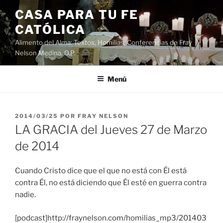
Saltar
CASA PARA TU FE
al
CATÓLICA
contenido
Alimento del Alma: Textos, Homilias, Conferencias de Fray
Nelson Medina, O.P.
Menú
PUBLICADO
2014/03/25
POR
FRAY NELSON
EL
LA GRACIA del Jueves 27 de Marzo
de 2014
Cuando Cristo dice que el que no está con Él está
contra Él, no está diciendo que Él esté en guerra contra
nadie.
[podcast]http://fraynelson.com/homilias_mp3/201403