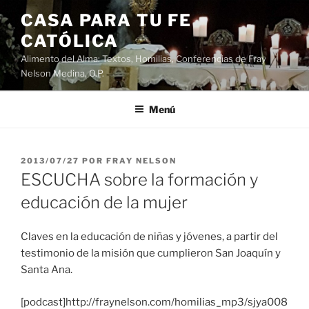
Saltar
CASA PARA TU FE
al
CATÓLICA
contenido
Alimento del Alma: Textos, Homilias, Conferencias de Fray
Nelson Medina, O.P.
Menú
PUBLICADO
2013/07/27
POR
FRAY NELSON
EL
ESCUCHA sobre la formación y
educación de la mujer
Claves en la educación de niñas y jóvenes, a partir del
testimonio de la misión que cumplieron San Joaquín y
Santa Ana.
[podcast]http://fraynelson.com/homilias_mp3/sjya008