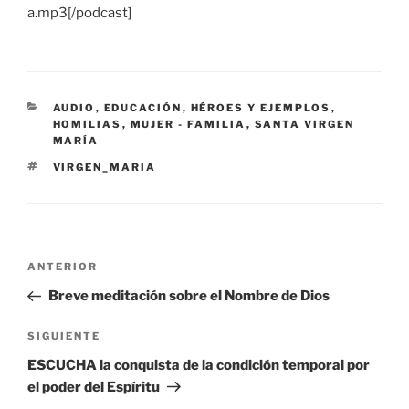
a.mp3[/podcast]
CATEGORÍAS
AUDIO
,
EDUCACIÓN
,
HÉROES Y EJEMPLOS
,
HOMILIAS
,
MUJER - FAMILIA
,
SANTA VIRGEN
MARÍA
ETIQUETAS
VIRGEN_MARIA
Navegación
Entrada
ANTERIOR
de
anterior:
Breve meditación sobre el Nombre de Dios
entradas
Siguiente
SIGUIENTE
entrada
ESCUCHA la conquista de la condición temporal por
el poder del Espíritu