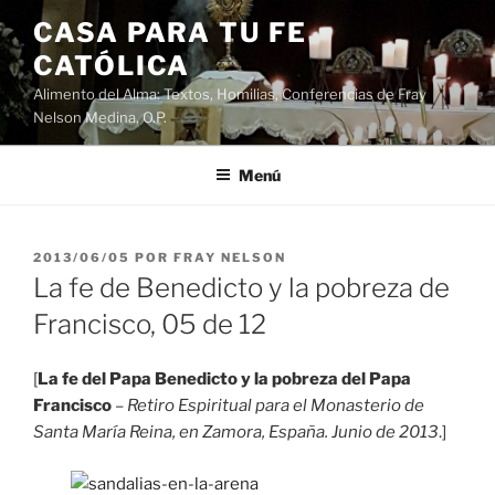
Saltar
CASA PARA TU FE
al
CATÓLICA
contenido
Alimento del Alma: Textos, Homilias, Conferencias de Fray
Nelson Medina, O.P.
Menú
PUBLICADO
2013/06/05
POR
FRAY NELSON
EL
La fe de Benedicto y la pobreza de
Francisco, 05 de 12
[
La fe del Papa Benedicto y la pobreza del Papa
Francisco
–
Retiro Espiritual para el Monasterio de
Santa María Reina, en Zamora, España. Junio de 2013
.]