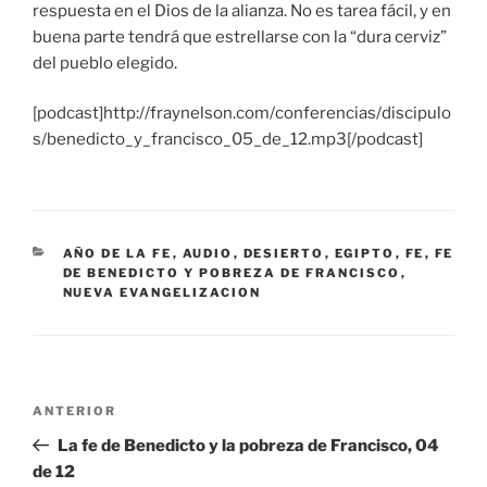
respuesta en el Dios de la alianza. No es tarea fácil, y en
buena parte tendrá que estrellarse con la “dura cerviz”
del pueblo elegido.
[podcast]http://fraynelson.com/conferencias/discipulo
s/benedicto_y_francisco_05_de_12.mp3[/podcast]
CATEGORÍAS
AÑO DE LA FE
,
AUDIO
,
DESIERTO
,
EGIPTO
,
FE
,
FE
DE BENEDICTO Y POBREZA DE FRANCISCO
,
NUEVA EVANGELIZACION
Navegación
Entrada
ANTERIOR
de
anterior:
La fe de Benedicto y la pobreza de Francisco, 04
entradas
de 12